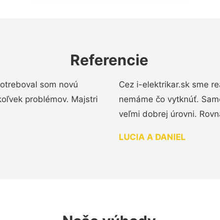
Referencie
 Potreboval som novú
Cez i-elektrikar.sk sme 
koľvek problémov. Majstri
nemáme čo vytknúť. Samot
veľmi dobrej úrovni. Rovn
LUCIA A DANIEL