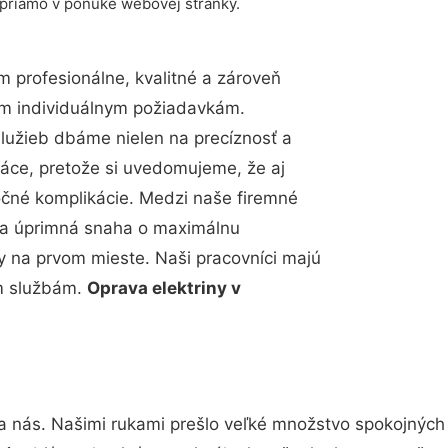
 priamo v ponuke webovej stránky.
 profesionálne, kvalitné a zároveň
im individuálnym požiadavkám.
 služieb dbáme nielen na precíznosť a
ráce, pretože si uvedomujeme, že aj
čné komplikácie. Medzi naše firemné
up a úprimná snaha o maximálnu
y na prvom mieste. Naši pracovníci majú
im službám.
Oprava elektriny v
a nás. Našimi rukami prešlo veľké množstvo spokojných