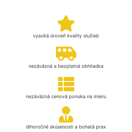
vysoká úroveň kvality služieb
nezáväzná a bezplatná obhliadka
nezáväzná cenová ponuka na mieru
dlhoročné skúsenosti a bohatá prax