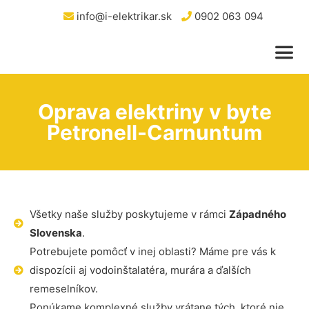
info@i-elektrikar.sk
0902 063 094
Oprava elektriny v byte
Petronell-Carnuntum
Všetky naše služby poskytujeme v rámci
Západného
Slovenska
.
Potrebujete pomôcť v inej oblasti? Máme pre vás k
dispozícii aj vodoinštalatéra, murára a ďalších
remeselníkov.
Ponúkame komplexné služby vrátane tých, ktoré nie