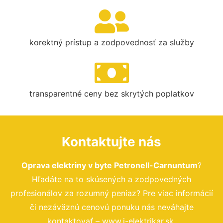
korektný prístup a zodpovednosť za služby
transparentné ceny bez skrytých poplatkov
Kontaktujte nás
Oprava elektriny v byte Petronell-Carnuntum
?
Hľadáte na to skúsených a zodpovedných
profesionálov za rozumný peniaz? Pre viac informácií
či nezáväznú cenovú ponuku nás neváhajte
kontaktovať – www.i-elektrikar.sk.