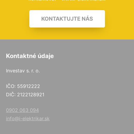
KONTAKTUJTE NÁS
Kontaktné údaje
Investav s. r. o.
IČO: 55912222
DIČ: 2122128921
0902 063 094
info@i-elektrikar.sk