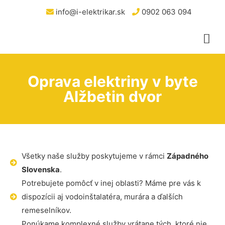
info@i-elektrikar.sk
0902 063 094
Oprava elektriny v byte
Alžbetin dvor
Všetky naše služby poskytujeme v rámci
Západného
Slovenska
.
Potrebujete pomôcť v inej oblasti? Máme pre vás k
dispozícii aj vodoinštalatéra, murára a ďalších
remeselníkov.
Ponúkame komplexné služby vrátane tých, ktoré nie