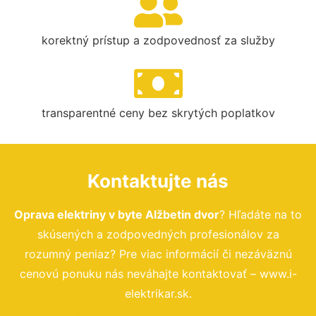
korektný prístup a zodpovednosť za služby
transparentné ceny bez skrytých poplatkov
Kontaktujte nás
Oprava elektriny v byte Alžbetin dvor
? Hľadáte na to
skúsených a zodpovedných profesionálov za
rozumný peniaz? Pre viac informácií či nezáväznú
cenovú ponuku nás neváhajte kontaktovať – www.i-
elektrikar.sk.