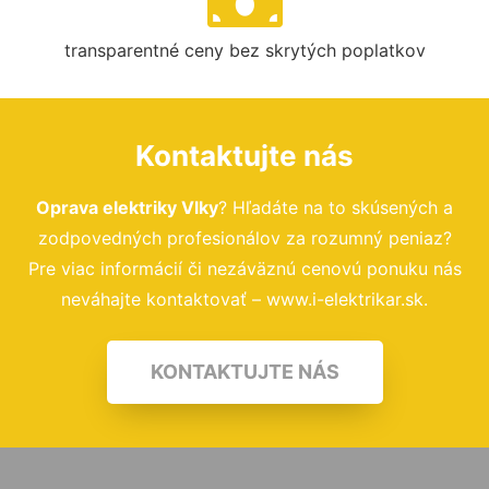
transparentné ceny bez skrytých poplatkov
Kontaktujte nás
Oprava elektriky Vlky
? Hľadáte na to skúsených a
zodpovedných profesionálov za rozumný peniaz?
Pre viac informácií či nezáväznú cenovú ponuku nás
neváhajte kontaktovať – www.i-elektrikar.sk.
KONTAKTUJTE NÁS