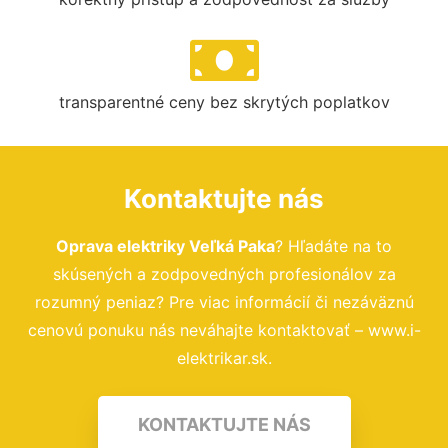
transparentné ceny bez skrytých poplatkov
Kontaktujte nás
Oprava elektriky Veľká Paka
? Hľadáte na to
skúsených a zodpovedných profesionálov za
rozumný peniaz? Pre viac informácií či nezáväznú
cenovú ponuku nás neváhajte kontaktovať – www.i-
elektrikar.sk.
KONTAKTUJTE NÁS