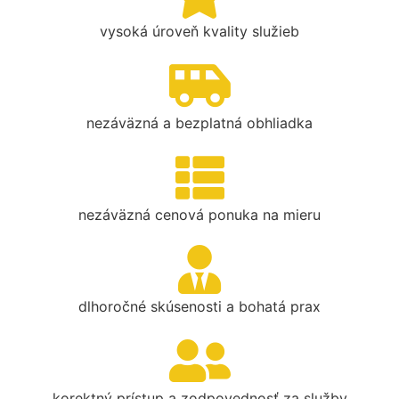
vysoká úroveň kvality služieb
nezáväzná a bezplatná obhliadka
nezáväzná cenová ponuka na mieru
dlhoročné skúsenosti a bohatá prax
korektný prístup a zodpovednosť za služby