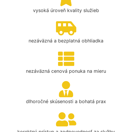
vysoká úroveň kvality služieb
nezáväzná a bezplatná obhliadka
nezáväzná cenová ponuka na mieru
dlhoročné skúsenosti a bohatá prax
korektný prístup a zodpovednosť za služby