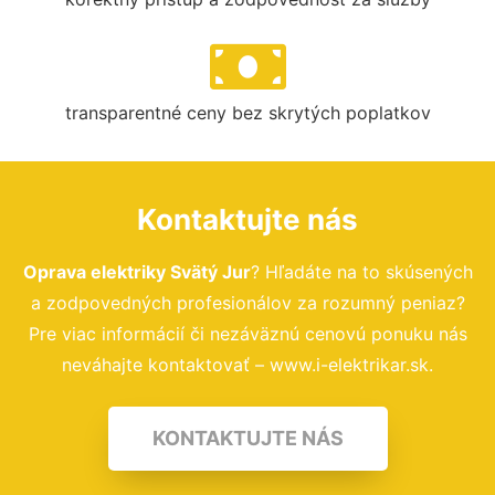
transparentné ceny bez skrytých poplatkov
Kontaktujte nás
Oprava elektriky Svätý Jur
? Hľadáte na to skúsených
a zodpovedných profesionálov za rozumný peniaz?
Pre viac informácií či nezáväznú cenovú ponuku nás
neváhajte kontaktovať – www.i-elektrikar.sk.
KONTAKTUJTE NÁS