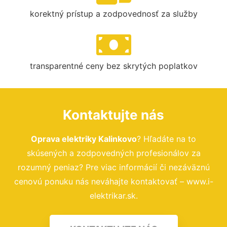
korektný prístup a zodpovednosť za služby
transparentné ceny bez skrytých poplatkov
Kontaktujte nás
Oprava elektriky Kalinkovo
? Hľadáte na to
skúsených a zodpovedných profesionálov za
rozumný peniaz? Pre viac informácií či nezáväznú
cenovú ponuku nás neváhajte kontaktovať – www.i-
elektrikar.sk.