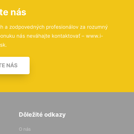
te nás
ch a zodpovedných profesionálov za rozumný
 ponuku nás neváhajte kontaktovať – www.i-
.sk.
TE NÁS
Dôležité odkazy
O nás