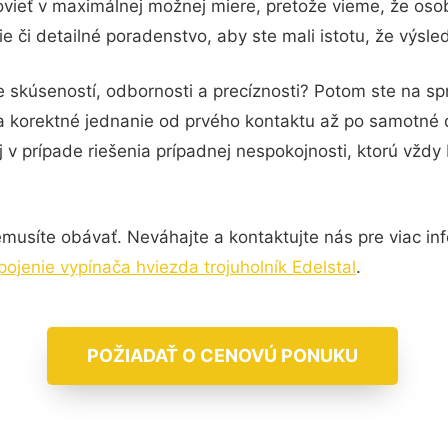
vieť v maximálnej možnej miere, pretože vieme, že oso
 či detailné poradenstvo, aby ste mali istotu, že výsl
 skúseností, odbornosti a precíznosti? Potom ste na sp
 a korektné jednanie od prvého kontaktu až po samotné
j v prípade riešenia prípadnej nespokojnosti, ktorú vždy
musíte obávať. Neváhajte a kontaktujte nás pre viac infor
pojenie vypínača hviezda trojuholník Edelstal
.
POŽIADAŤ O CENOVÚ PONUKU