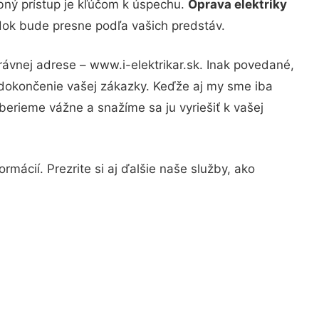
bný prístup je kľúčom k úspechu.
Oprava elektriky
edok bude presne podľa vašich predstáv.
rávnej adrese – www.i-elektrikar.sk. Inak povedané,
 dokončenie vašej zákazky. Keďže aj my sme iba
 berieme vážne a snažíme sa ju vyriešiť k vašej
mácií. Prezrite si aj ďalšie naše služby, ako