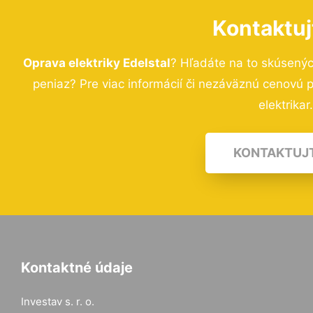
Kontaktuj
Oprava elektriky Edelstal
? Hľadáte na to skúsený
peniaz? Pre viac informácií či nezáväznú cenovú
elektrikar
KONTAKTUJ
Kontaktné údaje
Investav s. r. o.