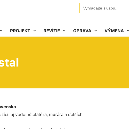
Search
for:
PROJEKT
REVÍZIE
OPRAVA
VÝMENA
stal
ovenska
.
ícii aj vodoinštalatéra, murára a ďalších