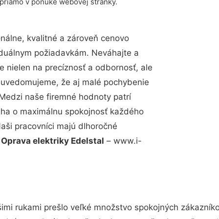
 priamo v ponuke webovej stránky.
álne, kvalitné a zároveň cenovo
viduálnym požiadavkám. Neváhajte a
e nielen na precíznosť a odbornosť, ale
si uvedomujeme, že aj malé pochybenie
Medzi naše firemné hodnoty patrí
snaha o maximálnu spokojnosť každého
Naši pracovníci majú dlhoročné
.
Oprava elektriky Edelstal
– www.i-
imi rukami prešlo veľké množstvo spokojných zákazníkov