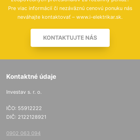
Pre viac informácií či nezáväznú cenovú ponuku nás
neváhajte kontaktovať – www.i-elektrikar.sk.
KONTAKTUJTE NÁS
Kontaktné údaje
Investav s. r. o.
IČO: 55912222
DIČ: 2122128921
0902 063 094