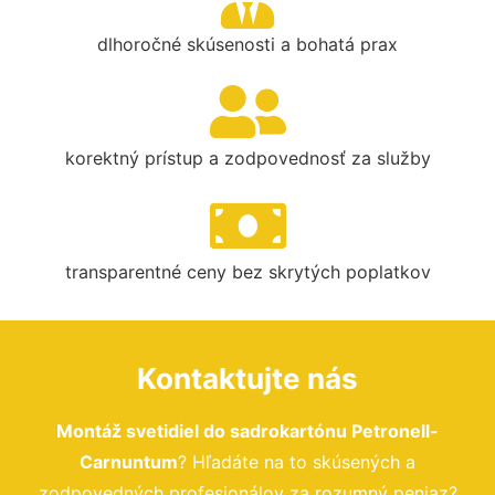
dlhoročné skúsenosti a bohatá prax
korektný prístup a zodpovednosť za služby
transparentné ceny bez skrytých poplatkov
Kontaktujte nás
Montáž svetidiel do sadrokartónu Petronell-
Carnuntum
? Hľadáte na to skúsených a
zodpovedných profesionálov za rozumný peniaz?