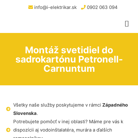
info@i-elektrikar.sk
0902 063 094
Montáž svetidiel do
sadrokartónu Petronell-
Carnuntum
Všetky naše služby poskytujeme v rámci
Západného
Slovenska
.
Potrebujete pomôcť v inej oblasti? Máme pre vás k
dispozícii aj vodoinštalatéra, murára a ďalších