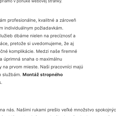
 priamo v ponuke webovej stránky.
m profesionálne, kvalitné a zároveň
im individuálnym požiadavkám.
 služieb dbáme nielen na precíznosť a
ráce, pretože si uvedomujeme, že aj
čné komplikácie. Medzi naše firemné
up a úprimná snaha o maximálnu
y na prvom mieste. Naši pracovníci majú
im službám.
Montáž stropného
s.
 na nás. Našimi rukami prešlo veľké množstvo spokojnýc