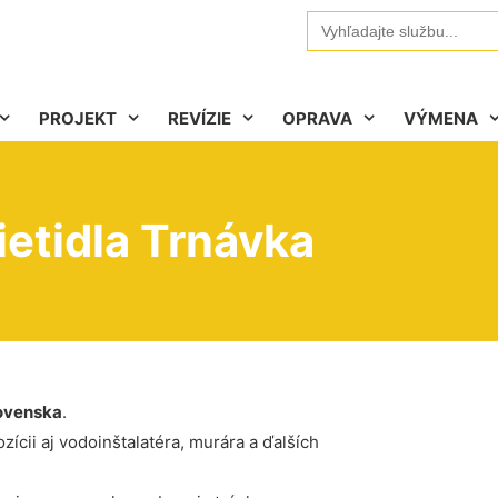
Search
for:
PROJEKT
REVÍZIE
OPRAVA
VÝMENA
etidla Trnávka
ovenska
.
ícii aj vodoinštalatéra, murára a ďalších