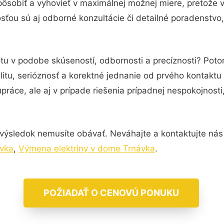
pôsobiť a vyhovieť v maximálnej možnej miere, pretože 
ťou sú aj odborné konzultácie či detailné poradenstvo,
otu v podobe skúseností, odbornosti a precíznosti? Poto
itu, serióznosť a korektné jednanie od prvého kontakt
práce, ale aj v prípade riešenia prípadnej nespokojnosti
výsledok nemusíte obávať. Neváhajte a kontaktujte nás pr
ávka
,
Výmena elektriny v dome Trnávka
.
POŽIADAŤ O CENOVÚ PONUKU