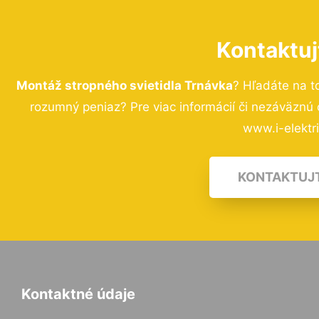
Kontaktuj
Montáž stropného svietidla Trnávka
? Hľadáte na t
rozumný peniaz? Pre viac informácií či nezáväznú
www.i-elektri
KONTAKTUJ
Kontaktné údaje