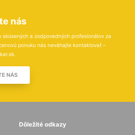
te nás
o skúsených a zodpovedných profesionálov za
 cenovú ponuku nás neváhajte kontaktovať –
kar.sk.
TE NÁS
Dôležité odkazy