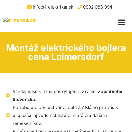
info@i-elektrikar.sk
0902 063 094
Montáž elektrického bojlera
cena Loimersdorf
Všetky naše služby poskytujeme v rámci
Západného
Slovenska
.
Potrebujete pomôcť v inej oblasti? Máme pre vás k
dispozícii aj vodoinštalatéra, murára a ďalších
remeselníkov.
Ponúkame komplexné služby vrátane tých, ktoré nie