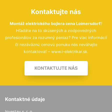
Kontaktujte nás
Montáž elektrického bojlera cena Loimersdorf
?
Hľadáte na to skúsených a zodpovedných
profesionálov za rozumný peniaz? Pre viac informácií
či nezáväznú cenovú ponuku nás neváhajte
kontaktovať – www.i-elektrikar.sk.
KONTAKTUJTE NÁS
Kontaktné údaje
Investav s. r. o.