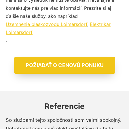
nami sa o výsledok nemusíte obávať. Neváhajte a
kontaktujte nás pre viac informácií. Prezrite si aj
ďalšie naše služby, ako napríklad
Uzemnenie bleskozvodu Loimersdorf
,
Elektrikár
Loimersdorf
.
POŽIADAŤ O CENOVÚ PONUKU
Referencie
So službami tejto spoločnosti som veľmi spokojný.
Potreboval som novú elektroinštaláciu do bytu,