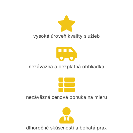
vysoká úroveň kvality služieb
nezáväzná a bezplatná obhliadka
nezáväzná cenová ponuka na mieru
dlhoročné skúsenosti a bohatá prax