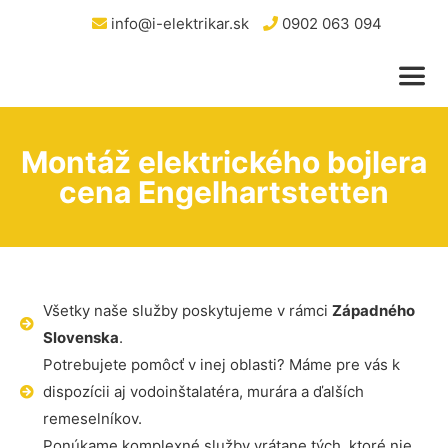
info@i-elektrikar.sk
0902 063 094
Montáž elektrického bojlera
cena Engelhartstetten
Všetky naše služby poskytujeme v rámci
Západného
Slovenska
.
Potrebujete pomôcť v inej oblasti? Máme pre vás k
dispozícii aj vodoinštalatéra, murára a ďalších
remeselníkov.
Ponúkame komplexné služby vrátane tých, ktoré nie