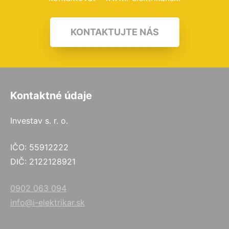
KONTAKTUJTE NÁS
Kontaktné údaje
Investav s. r. o.
IČO: 55912222
DIČ: 2122128921
0902 063 094
info@i-elektrikar.sk