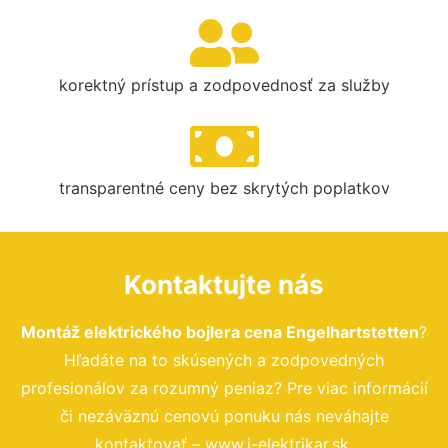
korektný prístup a zodpovednosť za služby
transparentné ceny bez skrytých poplatkov
Kontaktujte nás
Montáž elektrického bojlera cena Engelhartstetten
?
Hľadáte na to skúsených a zodpovedných
profesionálov za rozumný peniaz? Pre viac informácií
či nezáväznú cenovú ponuku nás neváhajte
kontaktovať – www.i-elektrikar.sk.