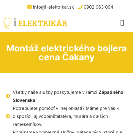
info@i-elektrikar.sk
0902 063 094
Montáž elektrického bojlera
cena Čakany
Všetky naše služby poskytujeme v rámci
Západného
Slovenska
.
Potrebujete pomôcť v inej oblasti? Máme pre vás k
dispozícii aj vodoinštalatéra, murára a ďalších
remeselníkov.
Ponúkame komplexné služby vrátane tých, ktoré nie