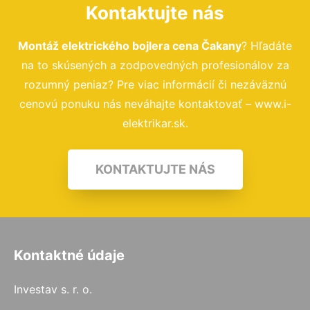
Kontaktujte nás
Montáž elektrického bojlera cena Čakany
? Hľadáte
na to skúsených a zodpovedných profesionálov za
rozumný peniaz? Pre viac informácií či nezáväznú
cenovú ponuku nás neváhajte kontaktovať – www.i-
elektrikar.sk.
KONTAKTUJTE NÁS
Kontaktné údaje
Investav s. r. o.