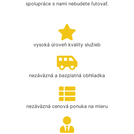
spolupráce s nami nebudete ľutovať.
vysoká úroveň kvality služieb
nezáväzná a bezplatná obhliadka
nezáväzná cenová ponuka na mieru