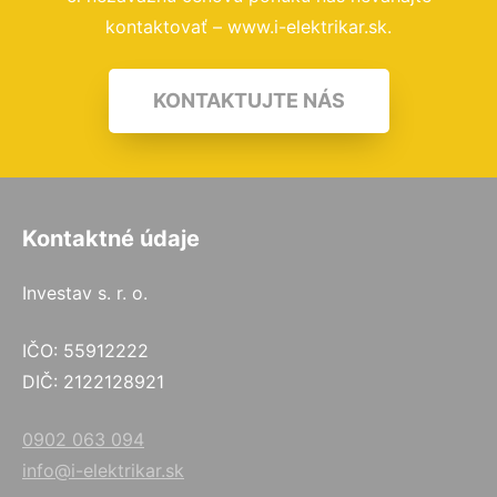
kontaktovať – www.i-elektrikar.sk.
KONTAKTUJTE NÁS
Kontaktné údaje
Investav s. r. o.
IČO: 55912222
DIČ: 2122128921
0902 063 094
info@i-elektrikar.sk