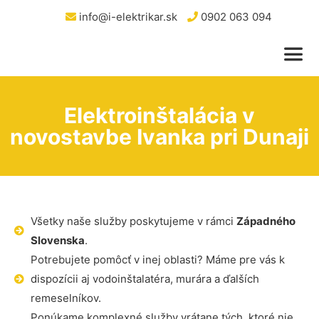
info@i-elektrikar.sk
0902 063 094
Elektroinštalácia v
novostavbe Ivanka pri Dunaji
Všetky naše služby poskytujeme v rámci
Západného
Slovenska
.
Potrebujete pomôcť v inej oblasti? Máme pre vás k
dispozícii aj vodoinštalatéra, murára a ďalších
remeselníkov.
Ponúkame komplexné služby vrátane tých, ktoré nie