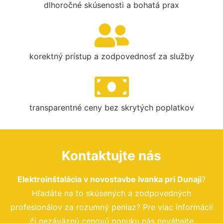
dlhoročné skúsenosti a bohatá prax
korektný prístup a zodpovednosť za služby
transparentné ceny bez skrytých poplatkov
Kontaktujte nás
Elektroinštalácia v novostavbe Ivanka pri Dunaji
?
Hľadáte na to skúsených a zodpovedných
profesionálov za rozumný peniaz? Pre viac informácií
či nezáväznú cenovú ponuku nás neváhajte