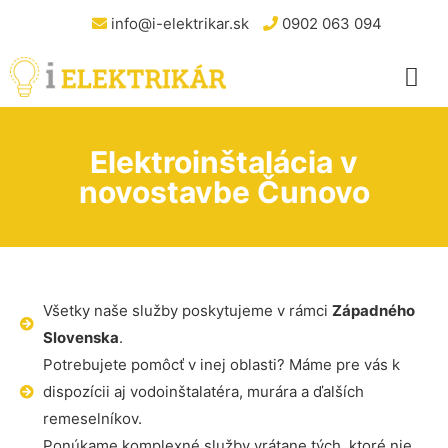
info@i-elektrikar.sk
0902 063 094
Elektroinštalácia v
novostavbe Čunovo
Všetky naše služby poskytujeme v rámci
Západného
Slovenska
.
Potrebujete pomôcť v inej oblasti? Máme pre vás k
dispozícii aj vodoinštalatéra, murára a ďalších
remeselníkov.
Ponúkame komplexné služby vrátane tých, ktoré nie