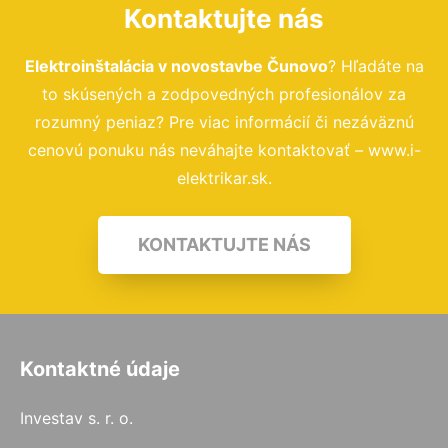
Kontaktujte nás
Elektroinštalácia v novostavbe Čunovo
? Hľadáte na
to skúsených a zodpovedných profesionálov za
rozumný peniaz? Pre viac informácií či nezáväznú
cenovú ponuku nás neváhajte kontaktovať – www.i-
elektrikar.sk.
KONTAKTUJTE NÁS
Kontaktné údaje
Investav s. r. o.