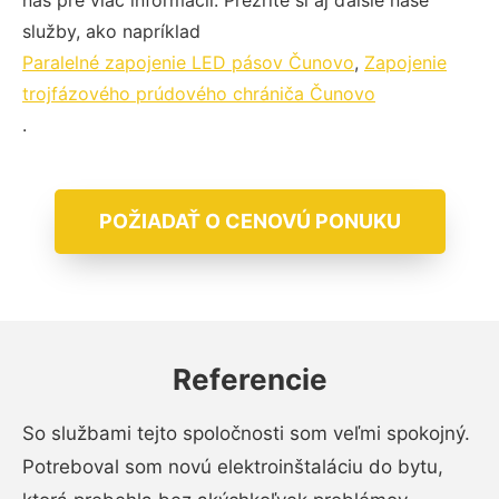
nás pre viac informácií. Prezrite si aj ďalšie naše
služby, ako napríklad
Paralelné zapojenie LED pásov Čunovo
,
Zapojenie
trojfázového prúdového chrániča Čunovo
.
POŽIADAŤ O CENOVÚ PONUKU
Referencie
So službami tejto spoločnosti som veľmi spokojný.
Potreboval som novú elektroinštaláciu do bytu,