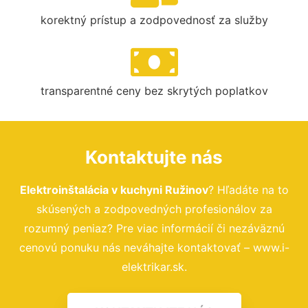
korektný prístup a zodpovednosť za služby
transparentné ceny bez skrytých poplatkov
Kontaktujte nás
Elektroinštalácia v kuchyni Ružinov
? Hľadáte na to
skúsených a zodpovedných profesionálov za
rozumný peniaz? Pre viac informácií či nezáväznú
cenovú ponuku nás neváhajte kontaktovať – www.i-
elektrikar.sk.