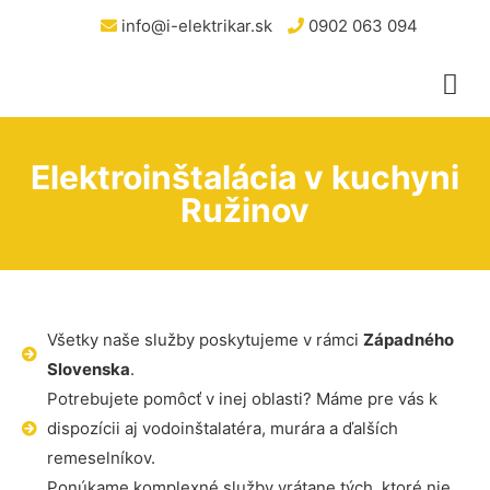
info@i-elektrikar.sk
0902 063 094
Elektroinštalácia v kuchyni
Ružinov
Všetky naše služby poskytujeme v rámci
Západného
Slovenska
.
Potrebujete pomôcť v inej oblasti? Máme pre vás k
dispozícii aj vodoinštalatéra, murára a ďalších
remeselníkov.
Ponúkame komplexné služby vrátane tých, ktoré nie