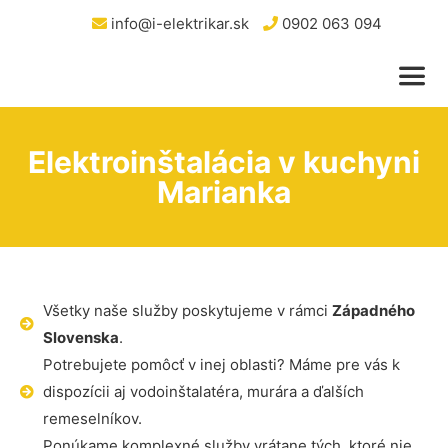
info@i-elektrikar.sk
0902 063 094
Elektroinštalácia v kuchyni
Marianka
Všetky naše služby poskytujeme v rámci
Západného
Slovenska
.
Potrebujete pomôcť v inej oblasti? Máme pre vás k
dispozícii aj vodoinštalatéra, murára a ďalších
remeselníkov.
Ponúkame komplexné služby vrátane tých, ktoré nie