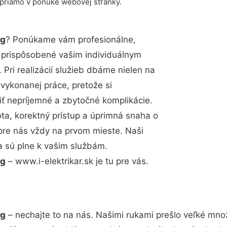
 priamo v ponuke webovej stránky.
rg
? Ponúkame vám profesionálne,
ú prispôsobené vašim individuálnym
Pri realizácií služieb dbáme nielen na
 vykonanej práce, pretože si
 nepríjemné a zbytočné komplikácie.
ota, korektný prístup a úprimná snaha o
pre nás vždy na prvom mieste. Naši
a sú plne k vašim službám.
rg
– www.i-elektrikar.sk je tu pre vás.
rg
– nechajte to na nás. Našimi rukami prešlo veľké mn