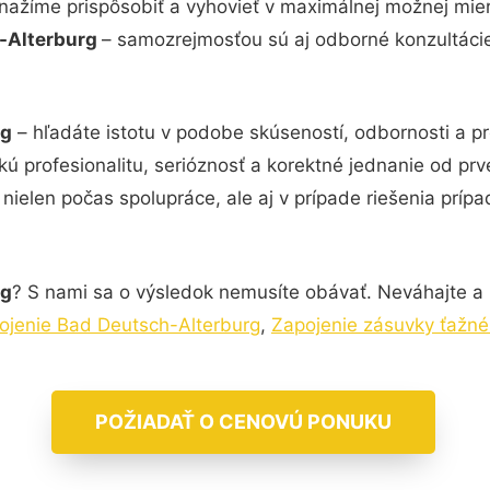
snažíme prispôsobiť a vyhovieť v maximálnej možnej mier
h-Alterburg
– samozrejmosťou sú aj odborné konzultácie 
rg
– hľadáte istotu v podobe skúseností, odbornosti a p
kú profesionalitu, serióznosť a korektné jednanie od p
nielen počas spolupráce, ale aj v prípade riešenia príp
rg
? S nami sa o výsledok nemusíte obávať. Neváhajte a ko
pojenie Bad Deutsch-Alterburg
,
Zapojenie zásuvky ťažné
POŽIADAŤ O CENOVÚ PONUKU