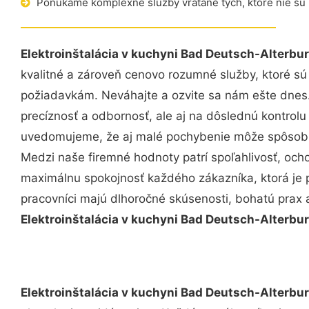
Ponúkame komplexné služby vrátane tých, ktoré nie sú
Elektroinštalácia v kuchyni Bad Deutsch-Alterbu
kvalitné a zároveň cenovo rozumné služby, ktoré s
požiadavkám. Neváhajte a ozvite sa nám ešte dnes. 
precíznosť a odbornosť, ale aj na dôslednú kontrolu
uvedomujeme, že aj malé pochybenie môže spôsobiť
Medzi naše firemné hodnoty patrí spoľahlivosť, och
maximálnu spokojnosť každého zákazníka, ktorá je 
pracovníci majú dlhoročné skúsenosti, bohatú prax 
Elektroinštalácia v kuchyni Bad Deutsch-Alterbu
Elektroinštalácia v kuchyni Bad Deutsch-Alterbu