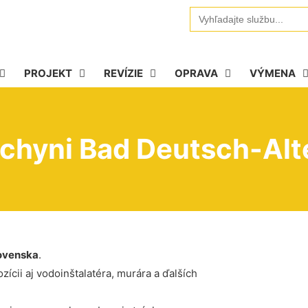
Search
for:
PROJEKT
REVÍZIE
OPRAVA
VÝMENA
kuchyni Bad Deutsch-Al
ovenska
.
ícii aj vodoinštalatéra, murára a ďalších