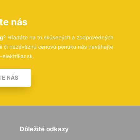
te nás
rg
? Hľadáte na to skúsených a zodpovedných
cií či nezáväznú cenovú ponuku nás neváhajte
elektrikar.sk.
TE NÁS
Dôležité odkazy