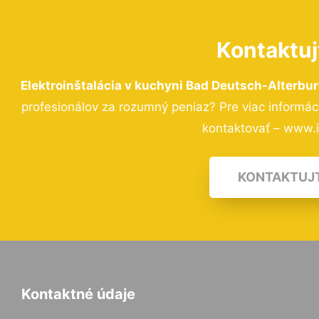
Kontaktuj
Elektroinštalácia v kuchyni Bad Deutsch-Alterbu
profesionálov za rozumný peniaz? Pre viac informá
kontaktovať – www.i-
KONTAKTUJ
Kontaktné údaje