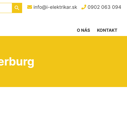
Search Button
info@i-elektrikar.sk
0902 063 094
O NÁS
KONTAKT
terburg