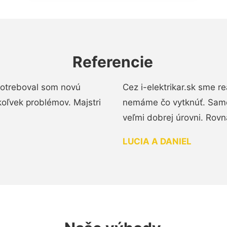
Referencie
 Potreboval som novú
Cez i-elektrikar.sk sme 
koľvek problémov. Majstri
nemáme čo vytknúť. Samot
veľmi dobrej úrovni. Rovn
LUCIA A DANIEL