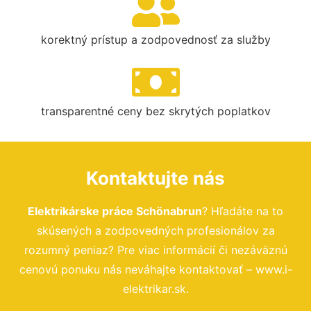
korektný prístup a zodpovednosť za služby
transparentné ceny bez skrytých poplatkov
Kontaktujte nás
Elektrikárske práce Schönabrun
? Hľadáte na to
skúsených a zodpovedných profesionálov za
rozumný peniaz? Pre viac informácií či nezáväznú
cenovú ponuku nás neváhajte kontaktovať – www.i-
elektrikar.sk.