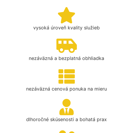
vysoká úroveň kvality služieb
nezáväzná a bezplatná obhliadka
nezáväzná cenová ponuka na mieru
dlhoročné skúsenosti a bohatá prax