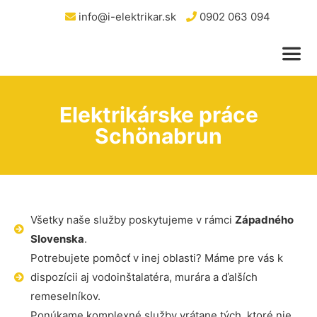
info@i-elektrikar.sk
0902 063 094
Elektrikárske práce
Schönabrun
Všetky naše služby poskytujeme v rámci
Západného
Slovenska
.
Potrebujete pomôcť v inej oblasti? Máme pre vás k
dispozícii aj vodoinštalatéra, murára a ďalších
remeselníkov.
Ponúkame komplexné služby vrátane tých, ktoré nie