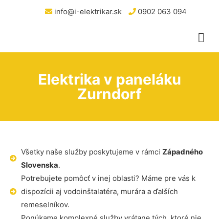
info@i-elektrikar.sk
0902 063 094
Elektrika v paneláku
Zurndorf
Všetky naše služby poskytujeme v rámci
Západného
Slovenska
.
Potrebujete pomôcť v inej oblasti? Máme pre vás k
dispozícii aj vodoinštalatéra, murára a ďalších
remeselníkov.
Ponúkame komplexné služby vrátane tých, ktoré nie