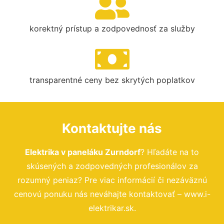
korektný prístup a zodpovednosť za služby
transparentné ceny bez skrytých poplatkov
Kontaktujte nás
Elektrika v paneláku Zurndorf
? Hľadáte na to
skúsených a zodpovedných profesionálov za
rozumný peniaz? Pre viac informácií či nezáväznú
cenovú ponuku nás neváhajte kontaktovať – www.i-
elektrikar.sk.