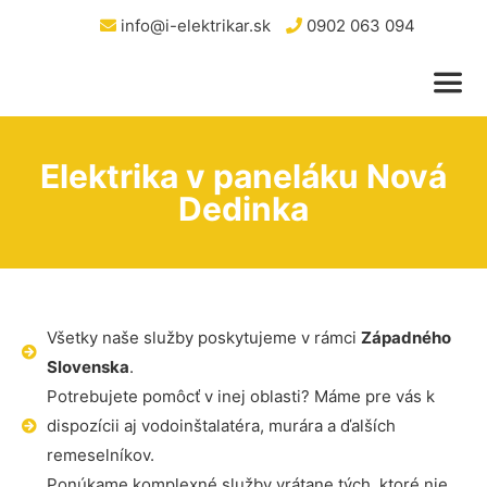
info@i-elektrikar.sk
0902 063 094
Elektrika v paneláku Nová
Dedinka
Všetky naše služby poskytujeme v rámci
Západného
Slovenska
.
Potrebujete pomôcť v inej oblasti? Máme pre vás k
dispozícii aj vodoinštalatéra, murára a ďalších
remeselníkov.
Ponúkame komplexné služby vrátane tých, ktoré nie