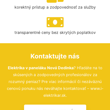
korektný prístup a zodpovednosť za služby
transparentné ceny bez skrytých poplatkov
Kontaktujte nás
Elektrika v paneláku Nová Dedinka
? Hľadáte na to
skúsených a zodpovedných profesionálov za
rozumný peniaz? Pre viac informácií či nezáväznú
cenovú ponuku nás neváhajte kontaktovať – www.i-
elektrikar.sk.