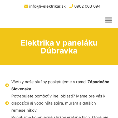
info@i-elektrikar.sk
0902 063 094
Elektrika v paneláku
Dúbravka
Všetky naše služby poskytujeme v rámci
Západného
Slovenska
.
Potrebujete pomôcť v inej oblasti? Máme pre vás k
dispozícii aj vodoinštalatéra, murára a ďalších
remeselníkov.
Ponúkame komplexné služby vrátane tých, ktoré nie