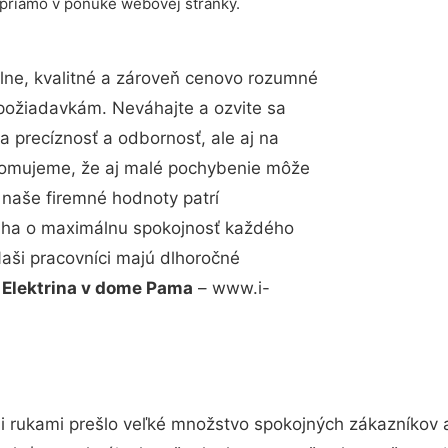
 priamo v ponuke webovej stránky.
ne, kvalitné a zároveň cenovo rozumné
 požiadavkám. Neváhajte a ozvite sa
a precíznosť a odbornosť, ale aj na
edomujeme, že aj malé pochybenie môže
 naše firemné hodnoty patrí
snaha o maximálnu spokojnosť každého
Naši pracovníci majú dlhoročné
.
Elektrina v dome Pama
– www.i-
i rukami prešlo veľké množstvo spokojných zákazníkov a 