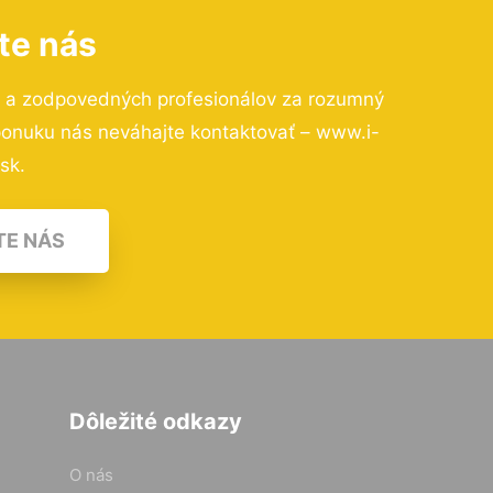
te nás
h a zodpovedných profesionálov za rozumný
 ponuku nás neváhajte kontaktovať – www.i-
.sk.
TE NÁS
Dôležité odkazy
O nás