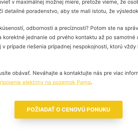
vieť v maximálnej možnej miere, pretože vieme, že oso
i detailné poradenstvo, aby ste mali istotu, že výsledo
kúseností, odbornosti a precíznosti? Potom ste na správ
 a korektné jednanie od prvého kontaktu až po samotné
j v prípade riešenia prípadnej nespokojnosti, ktorú vždy
íte obávať. Neváhajte a kontaktujte nás pre viac informá
ripojenie elektriny na pozemok Pama
.
POŽIADAŤ O CENOVÚ PONUKU