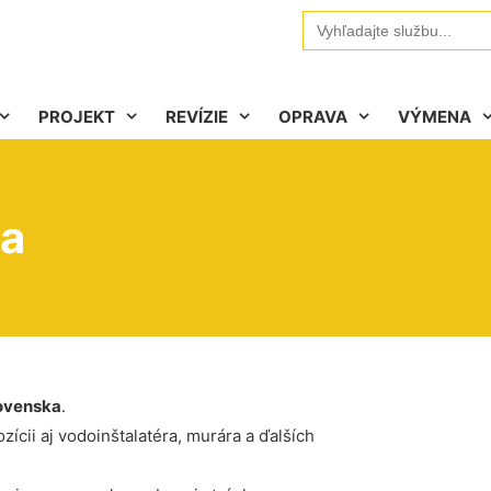
Search
for:
PROJEKT
REVÍZIE
OPRAVA
VÝMENA
ma
ovenska
.
ícii aj vodoinštalatéra, murára a ďalších