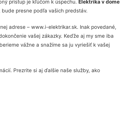
bný prístup je kľúčom k úspechu.
Elektrika v dome
k bude presne podľa vašich predstáv.
nej adrese – www.i-elektrikar.sk. Inak povedané,
 dokončenie vašej zákazky. Keďže aj my sme iba
 berieme vážne a snažíme sa ju vyriešiť k vašej
cií. Prezrite si aj ďalšie naše služby, ako