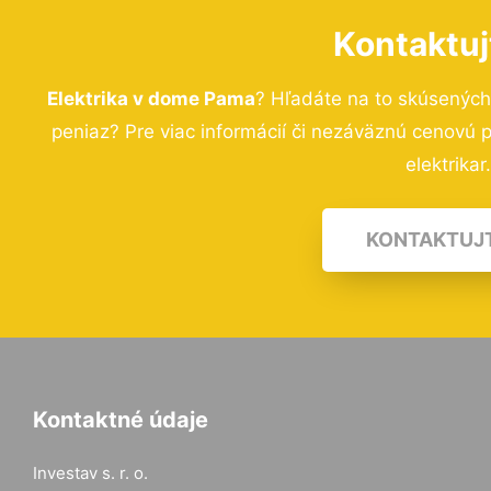
Kontaktuj
Elektrika v dome Pama
? Hľadáte na to skúsenýc
peniaz? Pre viac informácií či nezáväznú cenovú
elektrikar
KONTAKTUJ
Kontaktné údaje
Investav s. r. o.