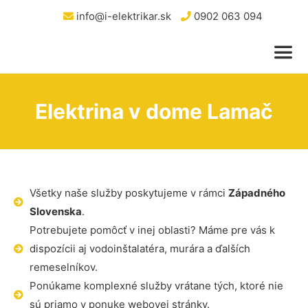
info@i-elektrikar.sk
0902 063 094
Elektrina v dome Lamač
Všetky naše služby poskytujeme v rámci
Západného
Slovenska
.
Potrebujete pomôcť v inej oblasti? Máme pre vás k
dispozícii aj vodoinštalatéra, murára a ďalších
remeselníkov.
Ponúkame komplexné služby vrátane tých, ktoré nie
sú priamo v ponuke webovej stránky.