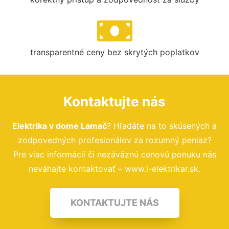
transparentné ceny bez skrytých poplatkov
Kontaktujte nás
Elektrika v dome Lamač
? Hľadáte na to skúsených a
zodpovedných profesionálov za rozumný peniaz?
Pre viac informácií či nezáväznú cenovú ponuku nás
neváhajte kontaktovať – www.i-elektrikar.sk.
KONTAKTUJTE NÁS