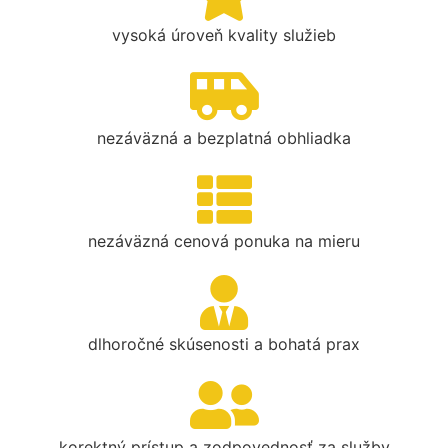
vysoká úroveň kvality služieb
nezáväzná a bezplatná obhliadka
nezáväzná cenová ponuka na mieru
dlhoročné skúsenosti a bohatá prax
korektný prístup a zodpovednosť za služby