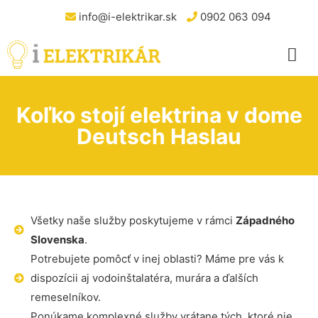
info@i-elektrikar.sk
0902 063 094
Koľko stojí elektrina v dome
Deutsch Haslau
Všetky naše služby poskytujeme v rámci
Západného
Slovenska
.
Potrebujete pomôcť v inej oblasti? Máme pre vás k
dispozícii aj vodoinštalatéra, murára a ďalších
remeselníkov.
Ponúkame komplexné služby vrátane tých, ktoré nie