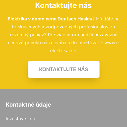
Kontaktujte nás
Elektrika v dome cena Deutsch Haslau
? Hľadáte na
to skúsených a zodpovedných profesionálov za
rozumný peniaz? Pre viac informácií či nezáväznú
cenovú ponuku nás neváhajte kontaktovať – www.i-
elektrikar.sk.
KONTAKTUJTE NÁS
Kontaktné údaje
Investav s. r. o.