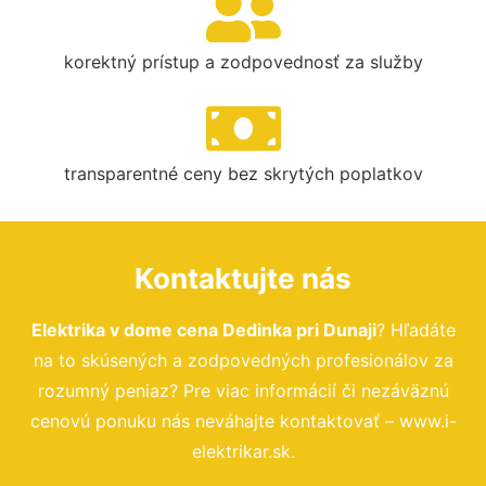
korektný prístup a zodpovednosť za služby
transparentné ceny bez skrytých poplatkov
Kontaktujte nás
Elektrika v dome cena Dedinka pri Dunaji
? Hľadáte
na to skúsených a zodpovedných profesionálov za
rozumný peniaz? Pre viac informácií či nezáväznú
cenovú ponuku nás neváhajte kontaktovať – www.i-
elektrikar.sk.