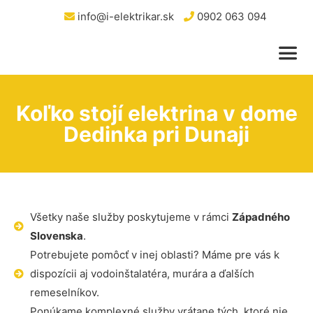
info@i-elektrikar.sk
0902 063 094
Koľko stojí elektrina v dome
Dedinka pri Dunaji
Všetky naše služby poskytujeme v rámci
Západného
Slovenska
.
Potrebujete pomôcť v inej oblasti? Máme pre vás k
dispozícii aj vodoinštalatéra, murára a ďalších
remeselníkov.
Ponúkame komplexné služby vrátane tých, ktoré nie