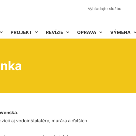
Search
for:
PROJEKT
REVÍZIE
OPRAVA
VÝMENA
anka
ovenska
.
ícii aj vodoinštalatéra, murára a ďalších