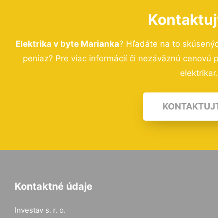
Kontaktuj
Elektrika v byte Marianka
? Hľadáte na to skúsený
peniaz? Pre viac informácií či nezáväznú cenovú
elektrikar
KONTAKTUJ
Kontaktné údaje
Investav s. r. o.