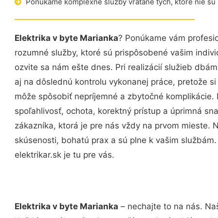
Ponúkame komplexné služby vrátane tých, ktoré nie sú
Elektrika v byte Marianka
? Ponúkame vám profesio
rozumné služby, ktoré sú prispôsobené vašim indi
ozvite sa nám ešte dnes. Pri realizácií služieb dbám
aj na dôslednú kontrolu vykonanej práce, pretože 
môže spôsobiť nepríjemné a zbytočné komplikácie. 
spoľahlivosť, ochota, korektný prístup a úprimná 
zákazníka, ktorá je pre nás vždy na prvom mieste. 
skúsenosti, bohatú prax a sú plne k vašim službám
elektrikar.sk je tu pre vás.
Elektrika v byte Marianka
– nechajte to na nás. Na