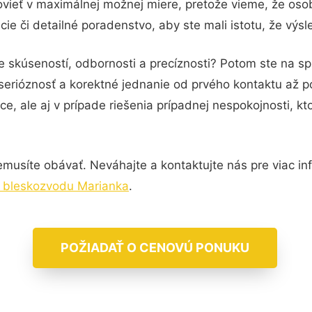
vieť v maximálnej možnej miere, pretože vieme, že oso
ie či detailné poradenstvo, aby ste mali istotu, že výs
 skúseností, odbornosti a precíznosti? Potom ste na spr
serióznosť a korektné jednanie od prvého kontaktu až 
e, ale aj v prípade riešenia prípadnej nespokojnosti, kt
musíte obávať. Neváhajte a kontaktujte nás pre viac info
 bleskozvodu Marianka
.
POŽIADAŤ O CENOVÚ PONUKU