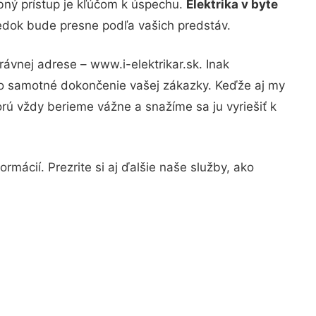
bný prístup je kľúčom k úspechu.
Elektrika v byte
ledok bude presne podľa vašich predstáv.
ávnej adrese – www.i-elektrikar.sk. Inak
po samotné dokončenie vašej zákazky. Keďže aj my
orú vždy berieme vážne a snažíme sa ju vyriešiť k
rmácií. Prezrite si aj ďalšie naše služby, ako