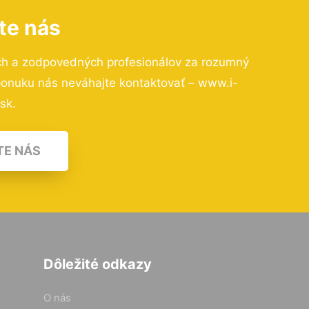
te nás
ch a zodpovedných profesionálov za rozumný
 ponuku nás neváhajte kontaktovať – www.i-
.sk.
TE NÁS
Dôležité odkazy
O nás