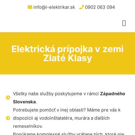
info@i-elektrikar.sk
0902 063 094
Elektrická prípojka v zemi
Zlaté Klasy
Všetky naše služby poskytujeme v rámci
Západného
Slovenska
.
Potrebujete pomôcť v inej oblasti? Máme pre vás k
dispozícii aj vodoinštalatéra, murára a ďalších
remeselníkov.
Ponúkame komplexné služby vrátane tých, ktoré nie