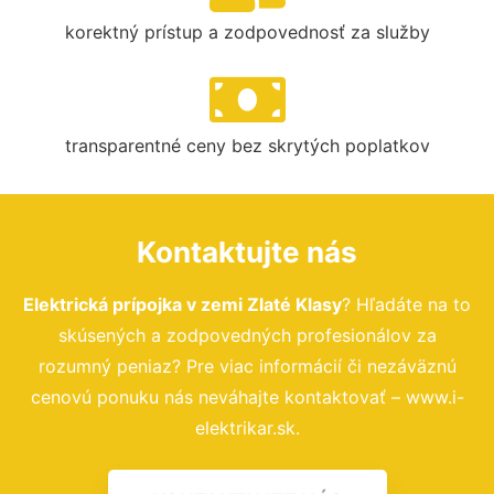
korektný prístup a zodpovednosť za služby
transparentné ceny bez skrytých poplatkov
Kontaktujte nás
Elektrická prípojka v zemi Zlaté Klasy
? Hľadáte na to
skúsených a zodpovedných profesionálov za
rozumný peniaz? Pre viac informácií či nezáväznú
cenovú ponuku nás neváhajte kontaktovať – www.i-
elektrikar.sk.