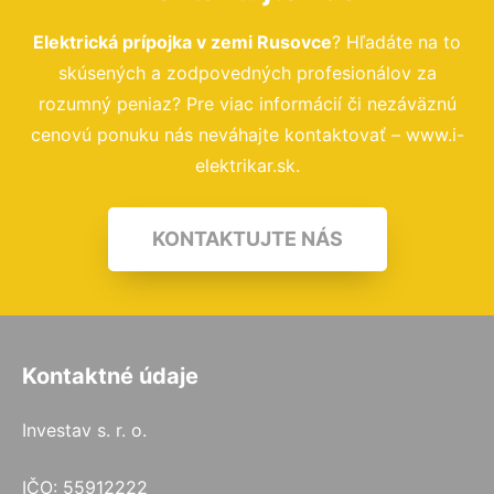
Elektrická prípojka v zemi Rusovce
? Hľadáte na to
skúsených a zodpovedných profesionálov za
rozumný peniaz? Pre viac informácií či nezáväznú
cenovú ponuku nás neváhajte kontaktovať – www.i-
elektrikar.sk.
KONTAKTUJTE NÁS
Kontaktné údaje
Investav s. r. o.
IČO: 55912222