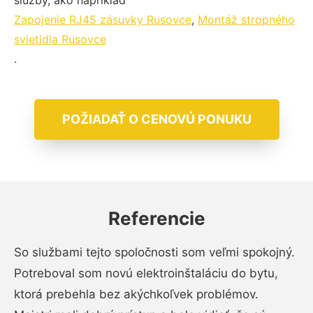
služby, ako napríklad
Zapojenie RJ45 zásuvky Rusovce
,
Montáž stropného
svietidla Rusovce
.
POŽIADAŤ O CENOVÚ PONUKU
Referencie
So službami tejto spoločnosti som veľmi spokojný.
Potreboval som novú elektroinštaláciu do bytu,
ktorá prebehla bez akýchkoľvek problémov.