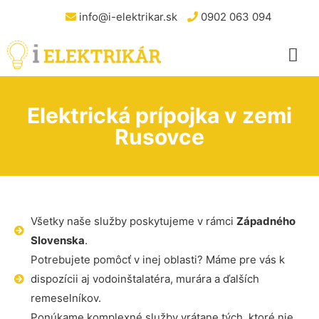
info@i-elektrikar.sk
0902 063 094
Elektrická prípojka v zemi
Rusovce
Všetky naše služby poskytujeme v rámci
Západného
Slovenska
.
Potrebujete pomôcť v inej oblasti? Máme pre vás k
dispozícii aj vodoinštalatéra, murára a ďalších
remeselníkov.
Ponúkame komplexné služby vrátane tých, ktoré nie