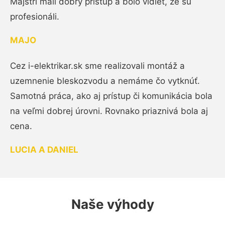
Majstri mali dobrý prístup a bolo vidieť, že sú
profesionáli.
MAJO
Cez i-elektrikar.sk sme realizovali montáž a
uzemnenie bleskozvodu a nemáme čo vytknúť.
Samotná práca, ako aj prístup či komunikácia bola
na veľmi dobrej úrovni. Rovnako priaznivá bola aj
cena.
LUCIA A DANIEL
Naše výhody