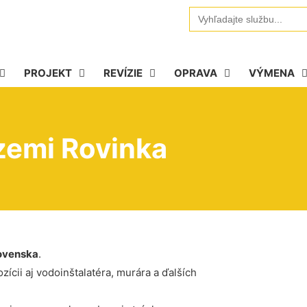
Search
for:
PROJEKT
REVÍZIE
OPRAVA
VÝMENA
 zemi Rovinka
ovenska
.
ícii aj vodoinštalatéra, murára a ďalších