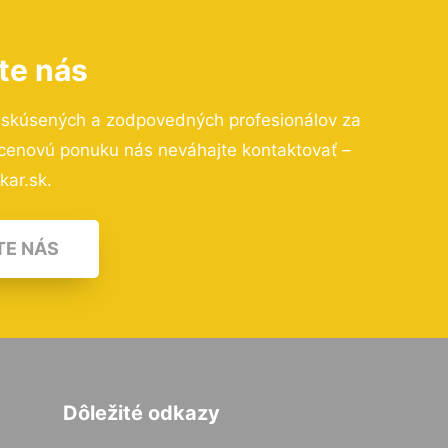
te nás
 skúsených a zodpovedných profesionálov za
 cenovú ponuku nás neváhajte kontaktovať –
kar.sk.
TE NÁS
Dôležité odkazy