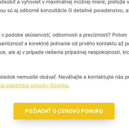
pôsobiť a vyhovieť v maximálnej možnej miere, pretože 
u sú aj odborné konzultácie či detailné poradenstvo, a
 v podobe skúseností, odbornosti a precíznosti? Potom s
serióznosť a korektné jednanie od prvého kontaktu až 
e, ale aj v prípade riešenia prípadnej nespokojnosti, kt
sledok nemusíte obávať. Neváhajte a kontaktujte nás pre 
a elektrickej prípojky Rovinka
.
POŽIADAŤ O CENOVÚ PONUKU