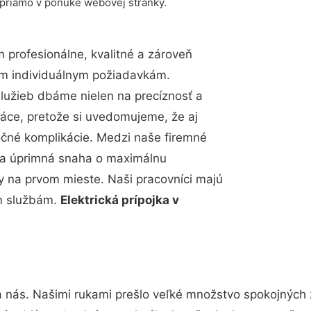
 priamo v ponuke webovej stránky.
profesionálne, kvalitné a zároveň
im individuálnym požiadavkám.
 služieb dbáme nielen na precíznosť a
ráce, pretože si uvedomujeme, že aj
čné komplikácie. Medzi naše firemné
up a úprimná snaha o maximálnu
y na prvom mieste. Naši pracovníci majú
im službám.
Elektrická prípojka v
a nás. Našimi rukami prešlo veľké množstvo spokojných 