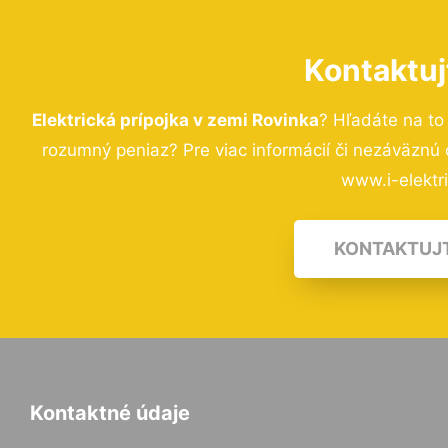
Kontaktuj
Elektrická prípojka v zemi Rovinka
? Hľadáte na to
rozumný peniaz? Pre viac informácií či nezáväznú
www.i-elektri
KONTAKTUJ
Kontaktné údaje