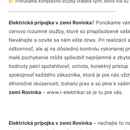
Ponúkame komplexné služby vrátane tých, ktoré nie sú
Elektrická prípojka v zemi Rovinka
? Ponúkame vám 
cenovo rozumné služby, ktoré sú prispôsobené vaš
Neváhajte a ozvite sa nám ešte dnes. Pri realizácií
odbornosť, ale aj na dôslednú kontrolu vykonanej p
malé pochybenie môže spôsobiť nepríjemné a zbyto
hodnoty patrí spoľahlivosť, ochota, korektný príst
spokojnosť každého zákazníka, ktorá je pre nás vžd
dlhoročné skúsenosti, bohatú prax a sú plne k vaš
zemi Rovinka
– www.i-elektrikar.sk je tu pre vás.
Elektrická prípojka v zemi Rovinka
– nechajte to n