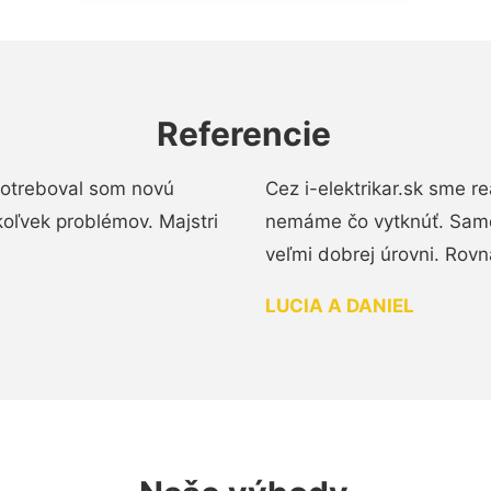
Referencie
 Potreboval som novú
Cez i-elektrikar.sk sme 
koľvek problémov. Majstri
nemáme čo vytknúť. Samot
veľmi dobrej úrovni. Rovn
LUCIA A DANIEL