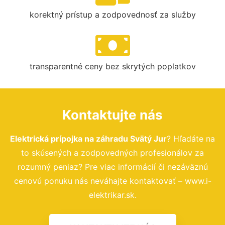
korektný prístup a zodpovednosť za služby
transparentné ceny bez skrytých poplatkov
Kontaktujte nás
Elektrická prípojka na záhradu Svätý Jur
? Hľadáte na
to skúsených a zodpovedných profesionálov za
rozumný peniaz? Pre viac informácií či nezáväznú
cenovú ponuku nás neváhajte kontaktovať – www.i-
elektrikar.sk.