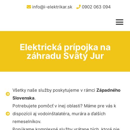
info@i-elektrikar.sk
0902 063 094
Elektrická prípojka na
záhradu Svätý Jur
Všetky naše služby poskytujeme v rámci
Západného
Slovenska
.
Potrebujete pomôcť v inej oblasti? Máme pre vás k
dispozícii aj vodoinštalatéra, murára a ďalších
remeselníkov.
Ponúkame komplexné služby vrátane tých, ktoré nie