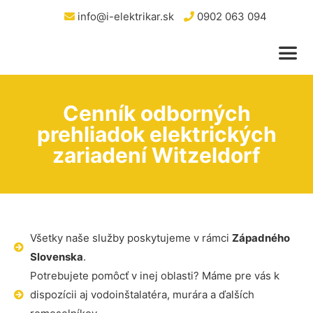
info@i-elektrikar.sk
0902 063 094
Cenník odborných
prehliadok elektrických
zariadení Witzeldorf
Všetky naše služby poskytujeme v rámci
Západného
Slovenska
.
Potrebujete pomôcť v inej oblasti? Máme pre vás k
dispozícii aj vodoinštalatéra, murára a ďalších