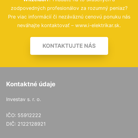
zodpovedných profesionálov za rozumný peniaz?
Pre viac informácií či nezáväznú cenovú ponuku nás
neváhajte kontaktovať – www.i-elektrikar.sk.
KONTAKTUJTE NÁS
Kontaktné údaje
Investav s. r. o.
IČO: 55912222
DIČ: 2122128921