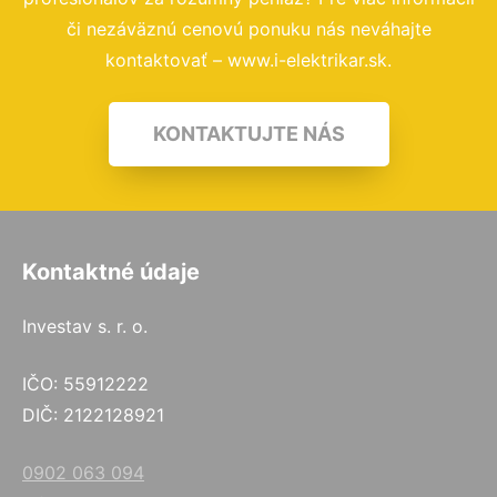
či nezáväznú cenovú ponuku nás neváhajte
kontaktovať – www.i-elektrikar.sk.
KONTAKTUJTE NÁS
Kontaktné údaje
Investav s. r. o.
IČO: 55912222
DIČ: 2122128921
0902 063 094