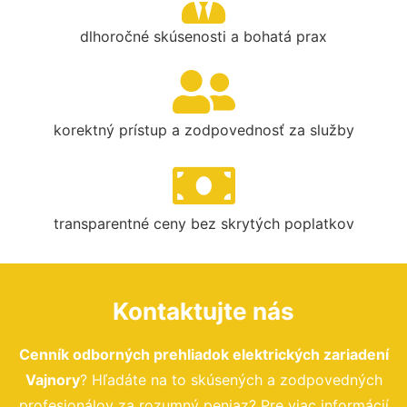
dlhoročné skúsenosti a bohatá prax
korektný prístup a zodpovednosť za služby
transparentné ceny bez skrytých poplatkov
Kontaktujte nás
Cenník odborných prehliadok elektrických zariadení
Vajnory
? Hľadáte na to skúsených a zodpovedných
profesionálov za rozumný peniaz? Pre viac informácií