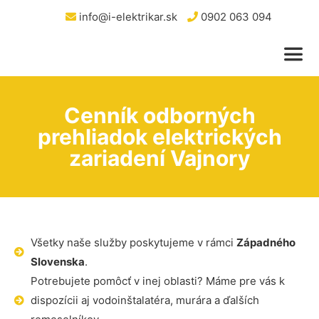
info@i-elektrikar.sk
0902 063 094
Cenník odborných
prehliadok elektrických
zariadení Vajnory
Všetky naše služby poskytujeme v rámci
Západného
Slovenska
.
Potrebujete pomôcť v inej oblasti? Máme pre vás k
dispozícii aj vodoinštalatéra, murára a ďalších