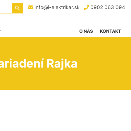
Search Button
info@i-elektrikar.sk
0902 063 094
O NÁS
KONTAKT
ariadení Rajka