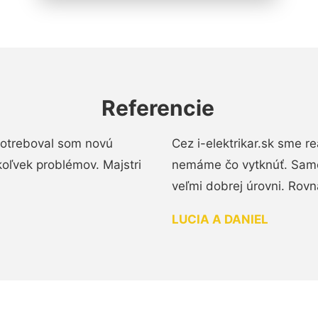
Referencie
 Potreboval som novú
Cez i-elektrikar.sk sme 
koľvek problémov. Majstri
nemáme čo vytknúť. Samot
veľmi dobrej úrovni. Rovn
LUCIA A DANIEL