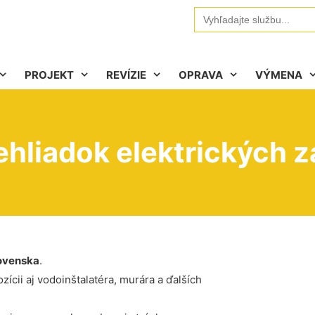
Search
for:
PROJEKT
REVÍZIE
OPRAVA
VÝMENA
hliadok elektrických z
ovenska
.
ícii aj vodoinštalatéra, murára a ďalších