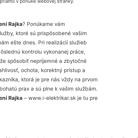
 priamo v ponuke webovej stránky.
ení Rajka
? Ponúkame vám
lužby, ktoré sú prispôsobené vašim
m ešte dnes. Pri realizácií služieb
dôslednú kontrolu vykonanej práce,
že spôsobiť nepríjemné a zbytočné
hlivosť, ochota, korektný prístup a
azníka, ktorá je pre nás vždy na prvom
 bohatú prax a sú plne k vašim službám.
ení Rajka
– www.i-elektrikar.sk je tu pre