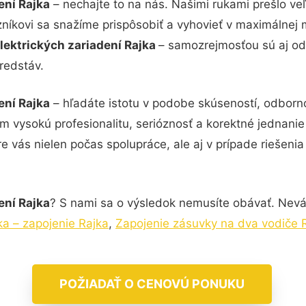
ení Rajka
– nechajte to na nás. Našimi rukami prešlo 
zníkovi sa snažíme prispôsobiť a vyhovieť v maximálnej 
lektrických zariadení Rajka
– samozrejmosťou sú aj odb
redstáv.
ení Rajka
– hľadáte istotu v podobe skúseností, odborno
ám vysokú profesionalitu, serióznosť a korektné jednan
e vás nielen počas spolupráce, ale aj v prípade riešeni
ení Rajka
? S nami sa o výsledok nemusíte obávať. Neváha
nka – zapojenie Rajka
,
Zapojenie zásuvky na dva vodiče 
POŽIADAŤ O CENOVÚ PONUKU