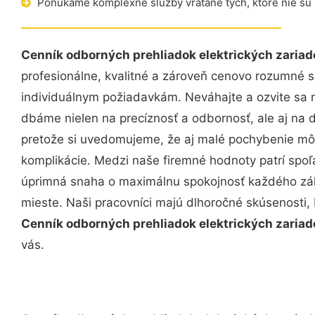
Ponúkame komplexné služby vrátane tých, ktoré nie sú
Cenník odborných prehliadok elektrických zariad
profesionálne, kvalitné a zároveň cenovo rozumné s
individuálnym požiadavkám. Neváhajte a ozvite sa ná
dbáme nielen na precíznosť a odbornosť, ale aj na 
pretože si uvedomujeme, že aj malé pochybenie mô
komplikácie. Medzi naše firemné hodnoty patrí spoľa
úprimná snaha o maximálnu spokojnosť každého zák
mieste. Naši pracovníci majú dlhoročné skúsenosti,
Cenník odborných prehliadok elektrických zariad
vás.