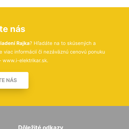
te nás
iadení Rajka
? Hľadáte na to skúsených a
 viac informácií či nezáväznú cenovú ponuku
 www.i-elektrikar.sk.
TE NÁS
Dôležité odkazy