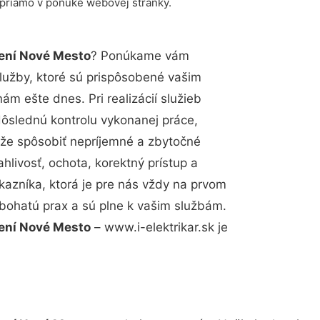
 priamo v ponuke webovej stránky.
dení Nové Mesto
? Ponúkame vám
lužby, ktoré sú prispôsobené vašim
m ešte dnes. Pri realizácií služieb
dôslednú kontrolu vykonanej práce,
že spôsobiť nepríjemné a zbytočné
hlivosť, ochota, korektný prístup a
azníka, ktorá je pre nás vždy na prvom
 bohatú prax a sú plne k vašim službám.
dení Nové Mesto
– www.i-elektrikar.sk je