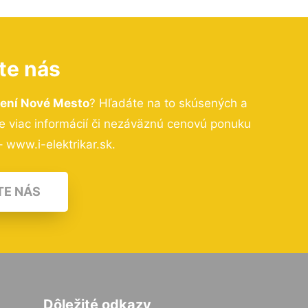
te nás
dení Nové Mesto
? Hľadáte na to skúsených a
 viac informácií či nezáväznú cenovú ponuku
 www.i-elektrikar.sk.
TE NÁS
Dôležité odkazy