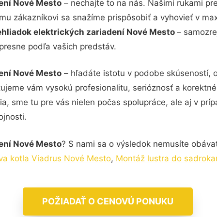
dení Nové Mesto
– nechajte to na nás. Našimi rukami pr
ému zákazníkovi sa snažíme prispôsobiť a vyhovieť v ma
hliadok elektrických zariadení Nové Mesto
– samozrej
 presne podľa vašich predstáv.
dení Nové Mesto
– hľadáte istotu v podobe skúseností, 
tujeme vám vysokú profesionalitu, serióznosť a korektn
, sme tu pre vás nielen počas spolupráce, ale aj v príp
jnosti.
dení Nové Mesto
? S nami sa o výsledok nemusíte obávať.
va kotla Viadrus Nové Mesto
,
Montáž lustra do sadrok
POŽIADAŤ O CENOVÚ PONUKU