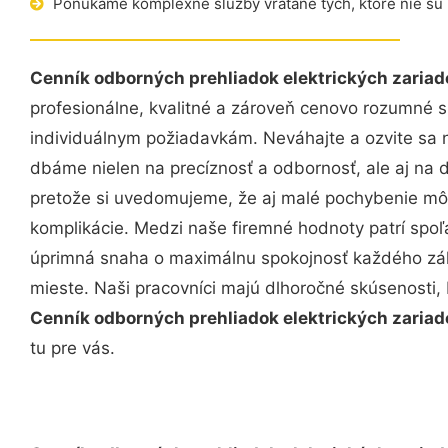
Ponúkame komplexné služby vrátane tých, ktoré nie sú
Cenník odborných prehliadok elektrických zaria
profesionálne, kvalitné a zároveň cenovo rozumné s
individuálnym požiadavkám. Neváhajte a ozvite sa ná
dbáme nielen na precíznosť a odbornosť, ale aj na 
pretože si uvedomujeme, že aj malé pochybenie mô
komplikácie. Medzi naše firemné hodnoty patrí spoľa
úprimná snaha o maximálnu spokojnosť každého zák
mieste. Naši pracovníci majú dlhoročné skúsenosti,
Cenník odborných prehliadok elektrických zaria
tu pre vás.