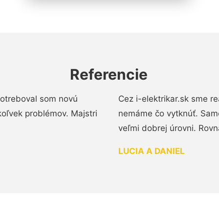
Referencie
 Potreboval som novú
Cez i-elektrikar.sk sme 
koľvek problémov. Majstri
nemáme čo vytknúť. Samot
veľmi dobrej úrovni. Rovn
LUCIA A DANIEL