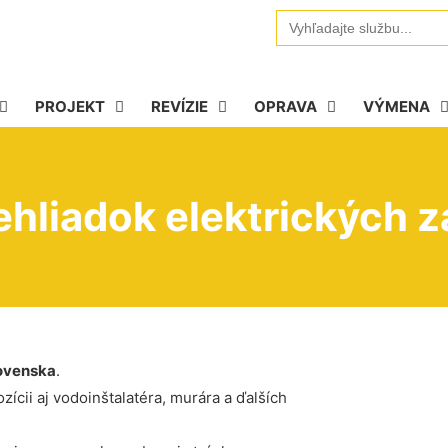
Search
for:
PROJEKT
REVÍZIE
OPRAVA
VÝMENA
hliadok elektrických z
ovenska
.
ícii aj vodoinštalatéra, murára a ďalších