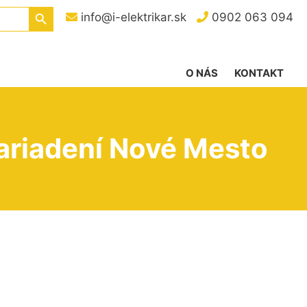
Search Button
info@i-elektrikar.sk
0902 063 094
O NÁS
KONTAKT
ariadení Nové Mesto