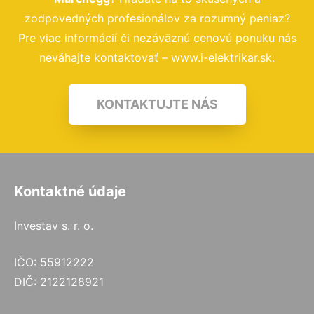
zodpovedných profesionálov za rozumný peniaz?
Pre viac informácií či nezáväznú cenovú ponuku nás
neváhajte kontaktovať – www.i-elektrikar.sk.
KONTAKTUJTE NÁS
Kontaktné údaje
Investav s. r. o.
IČO: 55912222
DIČ: 2122128921