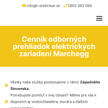
info@i-elektrikar.sk
0902 063 094
Cenník odborných
prehliadok elektrických
zariadení Marchegg
Všetky naše služby poskytujeme v rámci
Západného
Slovenska
.
Potrebujete pomôcť v inej oblasti? Máme pre vás k
dispozícii aj vodoinštalatéra, murára a ďalších