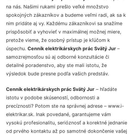
na nás. Našimi rukami prešlo veľké množstvo
spokojných zákazníkov a budeme veľmi radi, ak sa k
nim pridáte aj vy. Každému zákazníkovi sa snažíme
prispôsobiť a vyhovieť v maximálnej možnej miere,
pretože vieme, že osobný prístup je kľúčom k
úspechu.
Cenník elektrikárskych prác Svätý Jur
–
samozrejmosťou sú aj odborné konzultácie či
detailné poradenstvo, aby ste mali istotu, že
výsledok bude presne podľa vašich predstáv.
Cenník elektrikárskych prác Svätý Jur
– hľadáte
istotu v podobe skúseností, odbornosti a
precíznosti? Potom ste na správnej adrese – www.i-
elektrikar.sk. Inak povedané, garantujeme vám
vysokú profesionalitu, serióznosť a korektné jednanie
od prvého kontaktu až po samotné dokončenie vašej