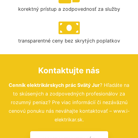
korektný prístup a zodpovednosť za služby
transparentné ceny bez skrytých poplatkov
Kontaktujte nás
Cenník elektrikárskych prác Svätý Jur
? Hľadáte na
to skúsených a zodpovedných profesionálov za
rozumný peniaz? Pre viac informácií či nezáväznú
cenovú ponuku nás neváhajte kontaktovať – www.i-
elektrikar.sk.