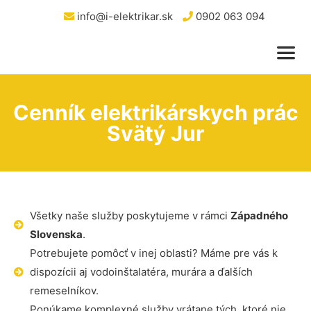
info@i-elektrikar.sk
0902 063 094
Cenník elektrikárskych prác
Svätý Jur
Všetky naše služby poskytujeme v rámci
Západného
Slovenska
.
Potrebujete pomôcť v inej oblasti? Máme pre vás k
dispozícii aj vodoinštalatéra, murára a ďalších
remeselníkov.
Ponúkame komplexné služby vrátane tých, ktoré nie