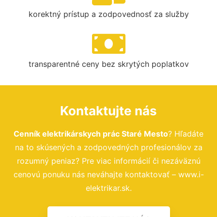
korektný prístup a zodpovednosť za služby
transparentné ceny bez skrytých poplatkov
Kontaktujte nás
Cenník elektrikárskych prác Staré Mesto
? Hľadáte
na to skúsených a zodpovedných profesionálov za
rozumný peniaz? Pre viac informácií či nezáväznú
cenovú ponuku nás neváhajte kontaktovať – www.i-
elektrikar.sk.