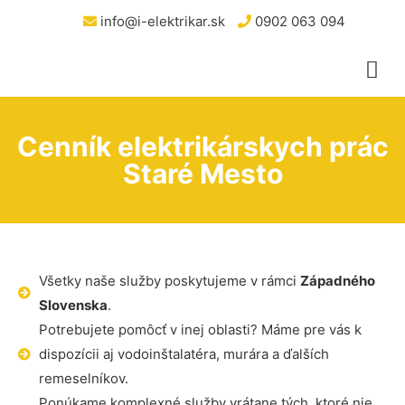
info@i-elektrikar.sk
0902 063 094
Cenník elektrikárskych prác
Staré Mesto
Všetky naše služby poskytujeme v rámci
Západného
Slovenska
.
Potrebujete pomôcť v inej oblasti? Máme pre vás k
dispozícii aj vodoinštalatéra, murára a ďalších
remeselníkov.
Ponúkame komplexné služby vrátane tých, ktoré nie