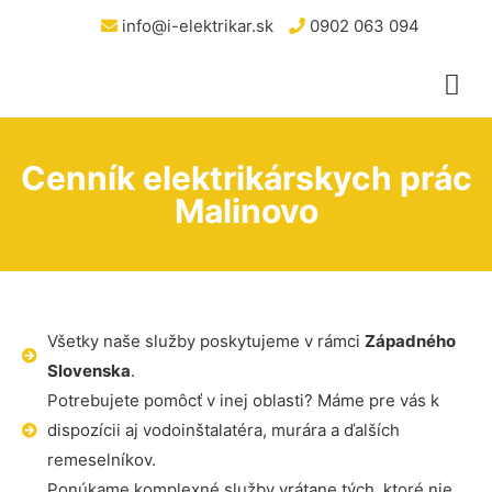
info@i-elektrikar.sk
0902 063 094
Cenník elektrikárskych prác
Malinovo
Všetky naše služby poskytujeme v rámci
Západného
Slovenska
.
Potrebujete pomôcť v inej oblasti? Máme pre vás k
dispozícii aj vodoinštalatéra, murára a ďalších
remeselníkov.
Ponúkame komplexné služby vrátane tých, ktoré nie