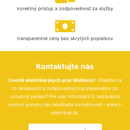
korektný prístup a zodpovednosť za služby
transparentné ceny bez skrytých poplatkov
Kontaktujte nás
Cenník elektrikárskych prác Malinovo
? Hľadáte na
to skúsených a zodpovedných profesionálov za
rozumný peniaz? Pre viac informácií či nezáväznú
cenovú ponuku nás neváhajte kontaktovať – www.i-
elektrikar.sk.