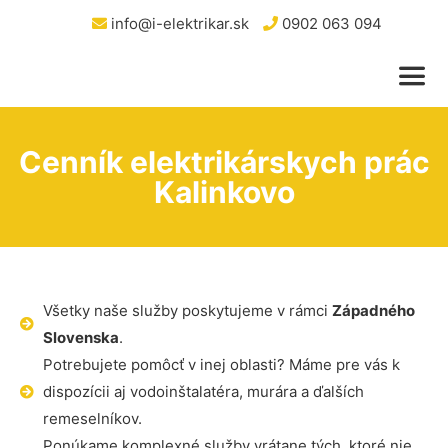
info@i-elektrikar.sk
0902 063 094
Cenník elektrikárskych prác
Kalinkovo
Všetky naše služby poskytujeme v rámci
Západného
Slovenska
.
Potrebujete pomôcť v inej oblasti? Máme pre vás k
dispozícii aj vodoinštalatéra, murára a ďalších
remeselníkov.
Ponúkame komplexné služby vrátane tých, ktoré nie