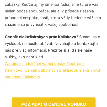
zákazky. Keďže aj my sme iba ľudia, sme tu pre vás
nielen počas spolupráce, ale aj v prípade riešenia
prípadnej nespokojnosti, ktorú vždy berieme vážne a
snažíme sa ju vyriešiť k vašej spokojnosti.
Cenník elektrikárskych prác Kalinkovo
? S nami sa o
výsledok nemusíte obávať. Neváhajte a kontaktujte
nás pre viac informácií. Prezrite si aj ďalšie naše
služby, ako napríklad
Zapojenie indukčnej varnej dosky Electrolux
Kalinkovo
,
Cenník odborných prehliadok elektrických
zariadení Kalinkovo
.
POŽIADAŤ O CENOVÚ PONUKU