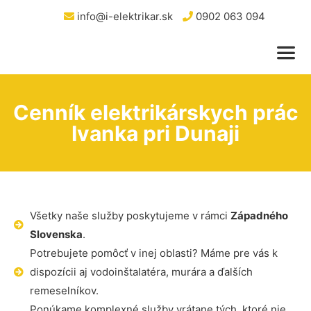
info@i-elektrikar.sk
0902 063 094
Cenník elektrikárskych prác
Ivanka pri Dunaji
Všetky naše služby poskytujeme v rámci
Západného
Slovenska
.
Potrebujete pomôcť v inej oblasti? Máme pre vás k
dispozícii aj vodoinštalatéra, murára a ďalších
remeselníkov.
Ponúkame komplexné služby vrátane tých, ktoré nie