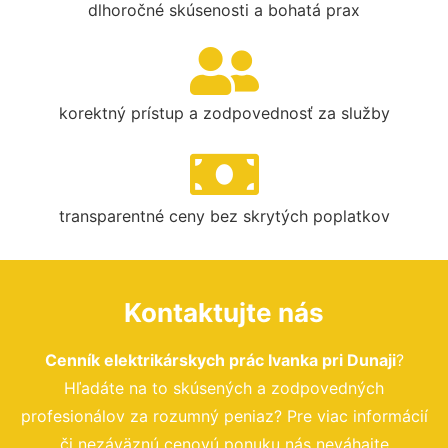
dlhoročné skúsenosti a bohatá prax
korektný prístup a zodpovednosť za služby
transparentné ceny bez skrytých poplatkov
Kontaktujte nás
Cenník elektrikárskych prác Ivanka pri Dunaji
?
Hľadáte na to skúsených a zodpovedných
profesionálov za rozumný peniaz? Pre viac informácií
či nezáväznú cenovú ponuku nás neváhajte