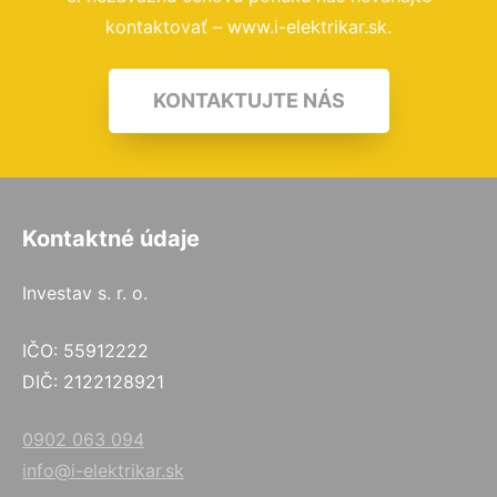
kontaktovať – www.i-elektrikar.sk.
KONTAKTUJTE NÁS
Kontaktné údaje
Investav s. r. o.
IČO: 55912222
DIČ: 2122128921
0902 063 094
info@i-elektrikar.sk