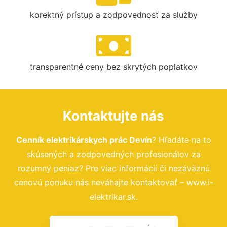
korektný prístup a zodpovednosť za služby
transparentné ceny bez skrytých poplatkov
Kontaktujte nás
Cenník elektrikárskych prác Devín
? Hľadáte na to
skúsených a zodpovedných profesionálov za
rozumný peniaz? Pre viac informácií či nezáväznú
cenovú ponuku nás neváhajte kontaktovať – www.i-
elektrikar.sk.