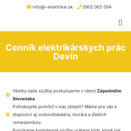
info@i-elektrikar.sk
0902 063 094
Cenník elektrikárskych prác
Devín
Všetky naše služby poskytujeme v rámci
Západného
Slovenska
.
Potrebujete pomôcť v inej oblasti? Máme pre vás k
dispozícii aj vodoinštalatéra, murára a ďalších
remeselníkov.
Ponúkame komplexné služby vrátane tých, ktoré nie