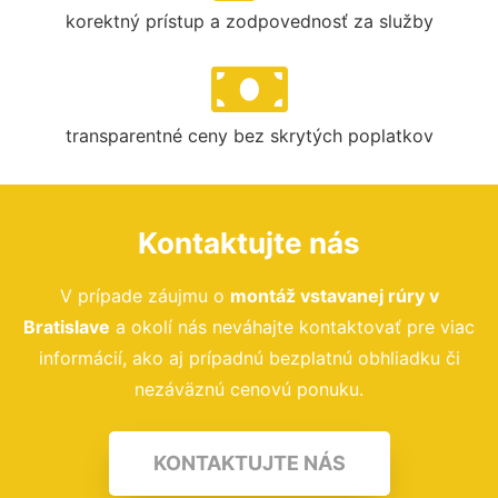
korektný prístup a zodpovednosť za služby
transparentné ceny bez skrytých poplatkov
Kontaktujte nás
V prípade záujmu o
montáž vstavanej rúry
v
Bratislave
a okolí nás neváhajte kontaktovať pre viac
informácií, ako aj prípadnú bezplatnú obhliadku či
nezáväznú cenovú ponuku.
KONTAKTUJTE NÁS