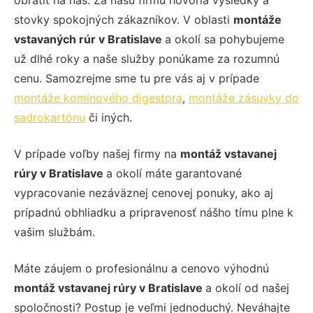
obrátiť na nás. Za našu firmu hovoria výsledky a
stovky spokojných zákazníkov. V oblasti
montáže
vstavaných rúr v Bratislave
a okolí sa pohybujeme
už dlhé roky a naše služby ponúkame za rozumnú
cenu. Samozrejme sme tu pre vás aj v prípade
montáže komínového digestora
,
montáže zásuvky do
sadrokartónu
či iných.
V prípade voľby našej firmy na
montáž vstavanej
rúry v Bratislave
a okolí máte garantované
vypracovanie nezáväznej cenovej ponuky, ako aj
prípadnú obhliadku a pripravenosť nášho tímu plne k
vašim službám.
Máte záujem o profesionálnu a cenovo výhodnú
montáž vstavanej rúry v Bratislave
a okolí od našej
spoločnosti? Postup je veľmi jednoduchý. Neváhajte