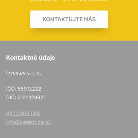
KONTAKTUJTE NÁS
Kontaktné údaje
Investav s. r. o.
IČO: 55912222
DIČ: 2122128921
0902 063 094
info@i-elektrikar.sk