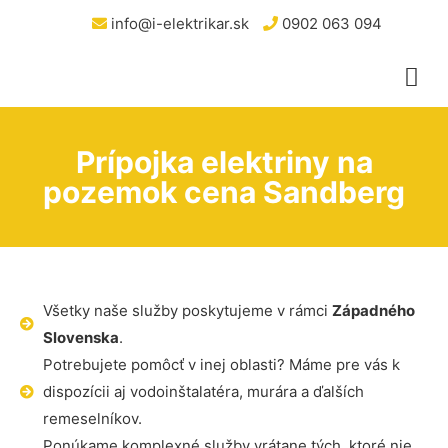
info@i-elektrikar.sk
0902 063 094
Prípojka elektriny na
pozemok cena Sandberg
Všetky naše služby poskytujeme v rámci
Západného
Slovenska
.
Potrebujete pomôcť v inej oblasti? Máme pre vás k
dispozícii aj vodoinštalatéra, murára a ďalších
remeselníkov.
Ponúkame komplexné služby vrátane tých, ktoré nie