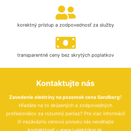
korektný prístup a zodpovednosť za služby
transparentné ceny bez skrytých poplatkov
Kontaktujte nás
Zavedenie elektriny na pozemok cena Sandberg
?
Hľadáte na to skúsených a zodpovedných
profesionálov za rozumný peniaz? Pre viac informácií
či nezáväznú cenovú ponuku nás neváhajte
kontaktovať – www.i-elektrikar.sk.