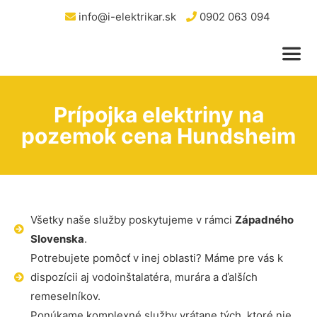
info@i-elektrikar.sk
0902 063 094
Prípojka elektriny na
pozemok cena Hundsheim
Všetky naše služby poskytujeme v rámci
Západného
Slovenska
.
Potrebujete pomôcť v inej oblasti? Máme pre vás k
dispozícii aj vodoinštalatéra, murára a ďalších
remeselníkov.
Ponúkame komplexné služby vrátane tých, ktoré nie