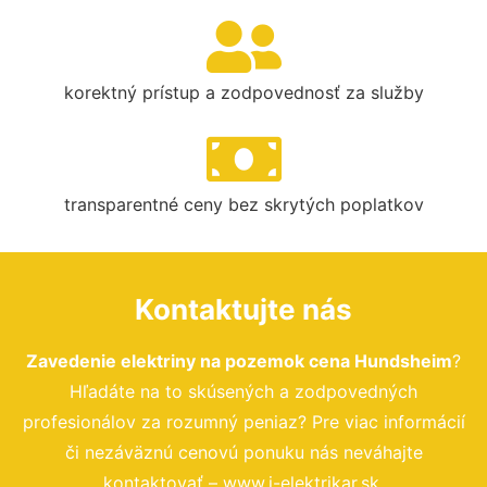
korektný prístup a zodpovednosť za služby
transparentné ceny bez skrytých poplatkov
Kontaktujte nás
Zavedenie elektriny na pozemok cena Hundsheim
?
Hľadáte na to skúsených a zodpovedných
profesionálov za rozumný peniaz? Pre viac informácií
či nezáväznú cenovú ponuku nás neváhajte
kontaktovať – www.i-elektrikar.sk.