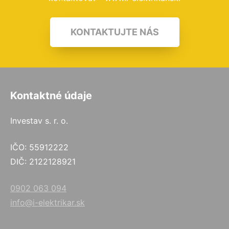
KONTAKTUJTE NÁS
Kontaktné údaje
Investav s. r. o.
IČO: 55912222
DIČ: 2122128921
0902 063 094
info@i-elektrikar.sk