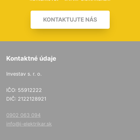
KONTAKTUJTE NÁS
Kontaktné údaje
Investav s. r. o.
IČO: 55912222
DIČ: 2122128921
0902 063 094
info@i-elektrikar.sk