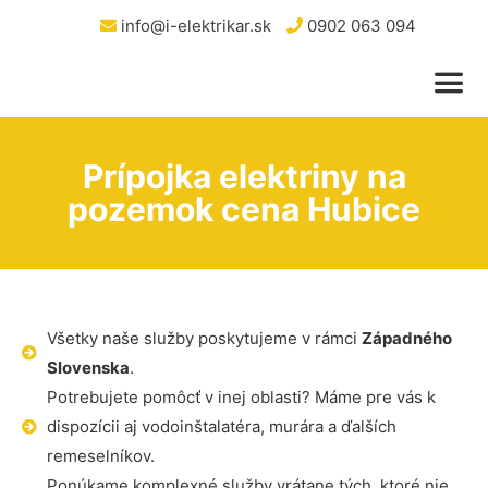
info@i-elektrikar.sk
0902 063 094
Prípojka elektriny na
pozemok cena Hubice
Všetky naše služby poskytujeme v rámci
Západného
Slovenska
.
Potrebujete pomôcť v inej oblasti? Máme pre vás k
dispozícii aj vodoinštalatéra, murára a ďalších
remeselníkov.
Ponúkame komplexné služby vrátane tých, ktoré nie