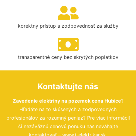
korektný prístup a zodpovednosť za služby
transparentné ceny bez skrytých poplatkov
Kontaktujte nás
Zavedenie elektriny na pozemok cena Hubice
?
Hľadáte na to skúsených a zodpovedných
profesionálov za rozumný peniaz? Pre viac informácií
či nezáväznú cenovú ponuku nás neváhajte
kontaktovať – www.i-elektrikar.sk.