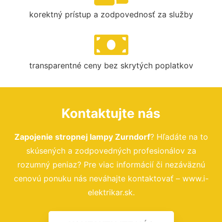
korektný prístup a zodpovednosť za služby
transparentné ceny bez skrytých poplatkov
Kontaktujte nás
Zapojenie stropnej lampy Zurndorf
? Hľadáte na to
skúsených a zodpovedných profesionálov za
rozumný peniaz? Pre viac informácií či nezáväznú
cenovú ponuku nás neváhajte kontaktovať – www.i-
elektrikar.sk.