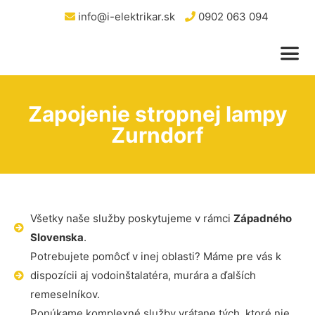
info@i-elektrikar.sk
0902 063 094
Zapojenie stropnej lampy
Zurndorf
Všetky naše služby poskytujeme v rámci
Západného
Slovenska
.
Potrebujete pomôcť v inej oblasti? Máme pre vás k
dispozícii aj vodoinštalatéra, murára a ďalších
remeselníkov.
Ponúkame komplexné služby vrátane tých, ktoré nie