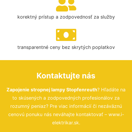
korektný prístup a zodpovednosť za služby
transparentné ceny bez skrytých poplatkov
Kontaktujte nás
Zapojenie stropnej lampy Stopfenreuth
? Hľadáte na
to skúsených a zodpovedných profesionálov za
rozumný peniaz? Pre viac informácií či nezáväznú
cenovú ponuku nás neváhajte kontaktovať – www.i-
elektrikar.sk.