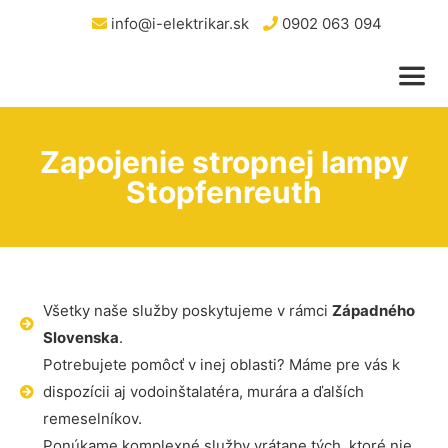
info@i-elektrikar.sk
0902 063 094
Zapojenie stropnej lampy
Stopfenreuth
Všetky naše služby poskytujeme v rámci
Západného
Slovenska
.
Potrebujete pomôcť v inej oblasti? Máme pre vás k
dispozícii aj vodoinštalatéra, murára a ďalších
remeselníkov.
Ponúkame komplexné služby vrátane tých, ktoré nie