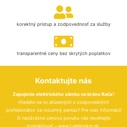
korektný prístup a zodpovednosť za služby
transparentné ceny bez skrytých poplatkov
Kontaktujte nás
Zapojenie elektrického zámku na bránu Rača
?
Hľadáte na to skúsených a zodpovedných
profesionálov za rozumný peniaz? Pre viac informácií
či nezáväznú cenovú ponuku nás neváhajte
kontaktovať – www.i-elektrikar.sk.