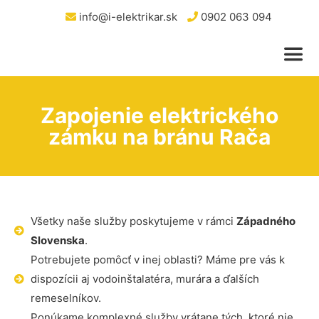
info@i-elektrikar.sk
0902 063 094
Zapojenie elektrického
zámku na bránu Rača
Všetky naše služby poskytujeme v rámci
Západného
Slovenska
.
Potrebujete pomôcť v inej oblasti? Máme pre vás k
dispozícii aj vodoinštalatéra, murára a ďalších
remeselníkov.
Ponúkame komplexné služby vrátane tých, ktoré nie