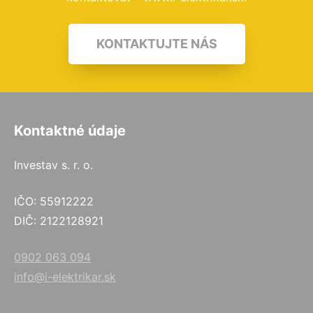
KONTAKTUJTE NÁS
Kontaktné údaje
Investav s. r. o.
IČO: 55912222
DIČ: 2122128921
0902 063 094
info@i-elektrikar.sk