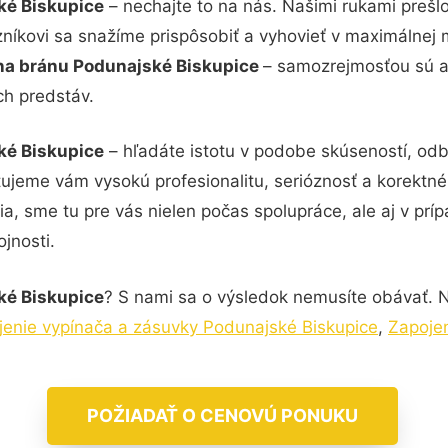
ké Biskupice
– nechajte to na nás. Našimi rukami preš
zníkovi sa snažíme prispôsobiť a vyhovieť v maximálnej 
na bránu Podunajské Biskupice
– samozrejmosťou sú aj
ch predstáv.
ké Biskupice
– hľadáte istotu v podobe skúseností, odb
tujeme vám vysokú profesionalitu, serióznosť a korektn
, sme tu pre vás nielen počas spolupráce, ale aj v príp
jnosti.
ké Biskupice
? S nami sa o výsledok nemusíte obávať. Ne
jenie vypínača a zásuvky Podunajské Biskupice
,
Zapojen
POŽIADAŤ O CENOVÚ PONUKU