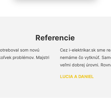
Referencie
 Potreboval som novú
Cez i-elektrikar.sk sme 
koľvek problémov. Majstri
nemáme čo vytknúť. Samot
veľmi dobrej úrovni. Rovn
LUCIA A DANIEL