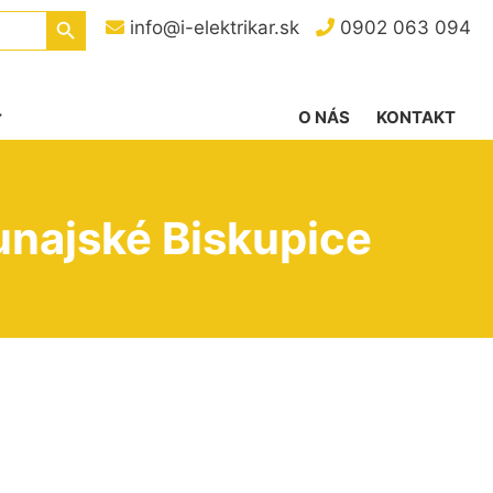
Search Button
info@i-elektrikar.sk
0902 063 094
O NÁS
KONTAKT
unajské Biskupice