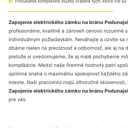
Ponúkame komplexné služby vrátane tých, ktoré nie sú
Zapojenie elektrického zámku na bránu Podunajs
profesionálne, kvalitné a zároveň cenovo rozumné s
individuálnym požiadavkám. Neváhajte a ozvite sa ná
dbáme nielen na precíznosť a odbornosť, ale aj na 
pretože si uvedomujeme, že aj malé pochybenie mô
komplikácie. Medzi naše firemné hodnoty patrí spoľa
úprimná snaha o maximálnu spokojnosť každého zák
mieste. Naši pracovníci majú dlhoročné skúsenosti,
Zapojenie elektrického zámku na bránu Podunajs
pre vás.