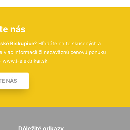
te nás
jské Biskupice
? Hľadáte na to skúsených a
 viac informácií či nezáväznú cenovú ponuku
 www.i-elektrikar.sk.
TE NÁS
Dôležité odkazy