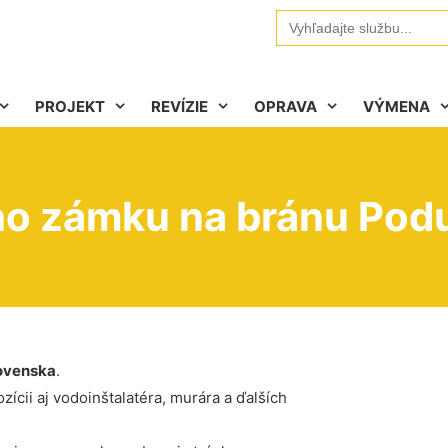
Search
for:
PROJEKT
REVÍZIE
OPRAVA
VÝMENA
ho zámku na bránu Pod
ovenska
.
ícii aj vodoinštalatéra, murára a ďalších