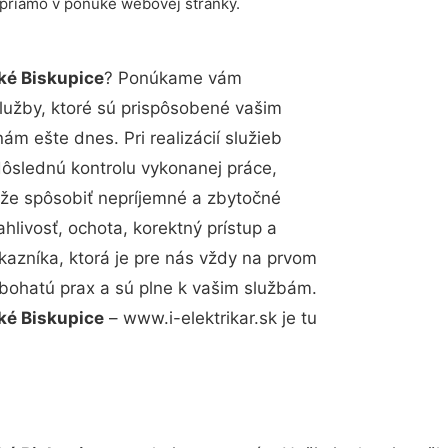
 priamo v ponuke webovej stránky.
ké Biskupice
? Ponúkame vám
lužby, ktoré sú prispôsobené vašim
m ešte dnes. Pri realizácií služieb
dôslednú kontrolu vykonanej práce,
že spôsobiť nepríjemné a zbytočné
hlivosť, ochota, korektný prístup a
azníka, ktorá je pre nás vždy na prvom
 bohatú prax a sú plne k vašim službám.
ké Biskupice
– www.i-elektrikar.sk je tu